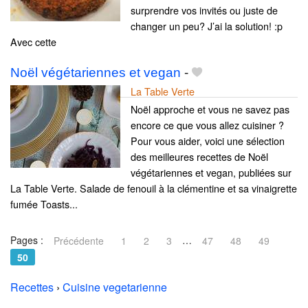
surprendre vos invités ou juste de
changer un peu? J’ai la solution! :p
Avec cette
Noël végétariennes et vegan
-
La Table Verte
Noël approche et vous ne savez pas
encore ce que vous allez cuisiner ?
Pour vous aider, voici une sélection
des meilleures recettes de Noël
végétariennes et vegan, publiées sur
La Table Verte. Salade de fenouil à la clémentine et sa vinaigrette
fumée Toasts...
Pages :
…
Précédente
1
2
3
47
48
49
50
Recettes
›
Cuisine vegetarienne