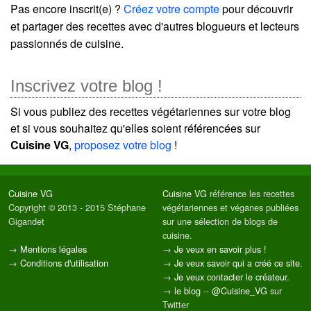
Pas encore inscrit(e) ?
Créez votre compte
pour découvrir
et partager des recettes avec d'autres blogueurs et lecteurs
passionnés de cuisine.
Inscrivez votre blog !
Si vous publiez des recettes végétariennes sur votre blog
et si vous souhaitez qu'elles soient référencées sur
Cuisine VG
,
proposez votre blog
!
Cuisine VG
Cuisine VG
référence les recettes
Copyright © 2013 - 2015 Stéphane
végétariennes et véganes publiées
Gigandet
sur une sélection de blogs de
cuisine.
→
Mentions légales
→
Je veux en savoir plus !
→
Conditions d'utilisation
→
Je veux savoir qui a créé ce site.
→
Je veux contacter le créateur.
→
le blog
--
@Cuisine_VG
sur
Twitter