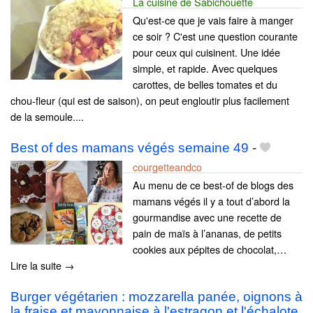
La cuisine de Sabichouette
Qu'est-ce que je vais faire à manger
ce soir ? C'est une question courante
pour ceux qui cuisinent. Une idée
simple, et rapide. Avec quelques
carottes, de belles tomates et du
chou-fleur (qui est de saison), on peut engloutir plus facilement
de la semoule....
Best of des mamans végés semaine 49
-
courgetteandco
Au menu de ce best-of de blogs des
mamans végés il y a tout d’abord la
gourmandise avec une recette de
pain de maïs à l’ananas, de petits
cookies aux pépites de chocolat,…
Lire la suite →
Burger végétarien : mozzarella panée, oignons à
la fraise et mayonnaise à l'estragon et l'échalote