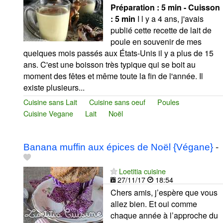
Préparation :
5 min - Cuisson
:
5 min
I l y a 4 ans, j'avais
publié cette recette de lait de
poule en souvenir de mes
quelques mois passés aux États-Unis il y a plus de 15
ans. C'est une boisson très typique qui se boit au
moment des fêtes et même toute la fin de l'année. Il
existe plusieurs...
Cuisine sans Lait
Cuisine sans oeuf
Poules
Cuisine Vegane
Lait
Noël
Banana muffin aux épices de Noël {Végane}
-
Loetitia cuisine
27/11/17
18:54
Chers amis, j’espère que vous
allez bien. Et oui comme
chaque année à l’approche du