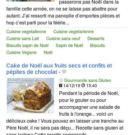
passerons pas Noël dans la
famille cette année, on ne se laisse pas abattre pour
autant. J’ai ressorti ma panoplie d’emportes pièces et
hop c’est parti pour la féérie...
Cuisine vegetalienne
Cuisine vegetarienne
Cuisine sans Lait
Cuisine sans oeuf
Desserts
Biscuits sapin de Noël
Sapin de Noël
Biscuits
Cuisine Vegane
Noël
Cake de Noël aux fruits secs et confits et
pépites de chocolat
-
Gourmande sans Gluten
14/12/19
15:40
Pendant la période de Noël,
pour le gouter ou pour
accompagner une salade de
fruits à l'orange... voici un
délicieux cake ! Vous pouvez en laisser une tranche au
Père Noël, il ne sera pas déçu... Recette sans gluten et
sans lactose Cette recette comprends...