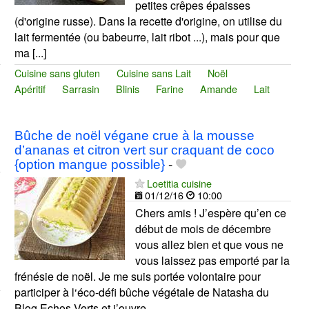
petites crêpes épaisses
(d'origine russe). Dans la recette d'origine, on utilise du
lait fermentée (ou babeurre, lait ribot ...), mais pour que
ma [...]
Cuisine sans gluten
Cuisine sans Lait
Noël
Apéritif
Sarrasin
Blinis
Farine
Amande
Lait
Bûche de noël végane crue à la mousse
d’ananas et citron vert sur craquant de coco
{option mangue possible}
-
Loetitia cuisine
01/12/16
10:00
Chers amis ! J’espère qu’en ce
début de mois de décembre
vous allez bien et que vous ne
vous laissez pas emporté par la
frénésie de noël. Je me suis portée volontaire pour
participer à l‘éco-défi bûche végétale de Natasha du
Blog Echos Verts et j’ouvre...