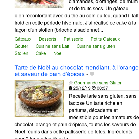
d'amandes, d'oranges, de rhum
et de fruits secs. Un gâteau
bien réconfortant avec du thé au coin du feu, quand il fait
froid en cette période hivernale. J'ai réalisé ce cake à la
façon d'un stollen (brioche alsacienne)...
Gâteaux
Desserts
Patisserie
Petits Gateaux
Gouter
Cuisine sans Lait
Cuisine sans gluten
Stollen
Cake
Noël
Tarte de Noël au chocolat mendiant, à l'orange
et saveur de pain d'épices
-
Gourmande sans Gluten
25/12/19
00:37
Recette tarte sans gluten, sans
lactose Un tarte riche en
parfums, décadente et
irrésistible pour les amateurs de
chocolat, orange et pain d'épices, toutes les saveurs de
Noël réunis dans cette pâtisserie de fêtes. Ingrédients
pour 2 tartelettes Pour la...