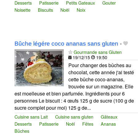
Desserts
Patisserie
Petits Gateaux
Gouter
Noisette
Biscuits
Noël
Noix
Bûche légére coco ananas sans gluten
-
Gourmande sans Gluten
19/12/15
19:50
Pour changer des bûches au
chocolat, cette année j'ai testé
cette bûche coco-ananas,
trouvée sur un magazine. Elle
est moelleuse et bien parfumée. Ingrédients pour 6
personnes Le biscuit : 4 œufs 125 g de sucre (100 g de
sucre complet pour moi) 125 g de...
Cuisine sans Lait
Cuisine sans gluten
Gâteaux
Desserts
Patisserie
Noël
Fêtes
Ananas
Bûches