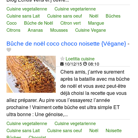
Cuisine vegetalienne
Cuisine vegetarienne
Cuisine sans Lait
Cuisine sans oeuf
Noël
Bûches
Coco
Bûche de Noël
Citron vert
Mangue
Citrons
Ananas
Mousses
Cuisine Vegane
Bûche de noël coco choco noisette {Végane}
-
Loetitia cuisine
10/12/15
08:10
Chers amis, j’arrive surement
après la bataille avec ma bûche
de noël et vous avez peut-être
déjà choisi la recette que vous
allez préparer. Au pire vous l’essayerez l’année
prochaine ! Vraiment cette bûche est ultra simple ET
ultra bonne : Une génoise,...
Cuisine vegetalienne
Cuisine vegetarienne
Cuisine sans Lait
Cuisine sans oeuf
Noël
Noisette
Bûches
Chocolat