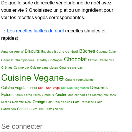
De quelle sorte de recette végétarienne de noël avez-
vous envie ? Choisissez un plat ou un ingrédient pour
voir les recettes végés correspondantes.
→
Les recettes faciles de noël
(recettes simples et
rapides)
Bûches
Biscuits
Bûche de Noël
Amande
Cadeau
Apéritif
Brioches
Cake
Chocolat
Cannelle
Champignons
Châtaigne
Chantilly
Citrons
Cranberries
Crèmes
Cuisine sans gluten
Cuisine bio
Cuisine sans Lait
Cuisine Vegane
Cuisine vegetalienne
Desserts
Cuisine vegetarienne
Défi - Noël végé
Defi Noel Vegetarien
Épices
Gouter
Fêtes
Gâteaux
Marron
Farcis
Fruits
Idée cadeau
Lait
Mousses
Orange
Noisette
Noix
Pain
Pâté
Muffins
Pain d'épices
Patisserie
Poire
Sablés
Potimarron
Sucre
Thé
Truffes
Vanille
Se connecter