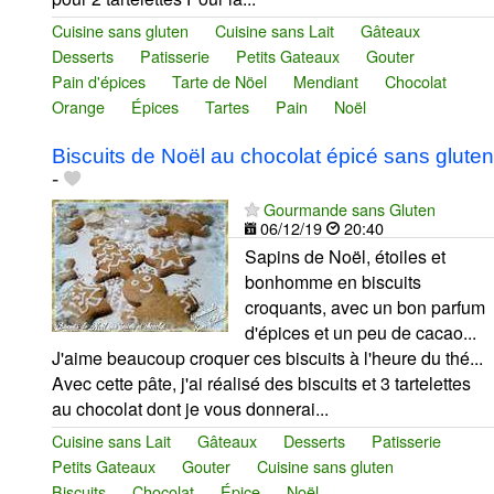
Cuisine sans gluten
Cuisine sans Lait
Gâteaux
Desserts
Patisserie
Petits Gateaux
Gouter
Pain d'épices
Tarte de Nöel
Mendiant
Chocolat
Orange
Épices
Tartes
Pain
Noël
Biscuits de Noël au chocolat épicé sans gluten
-
Gourmande sans Gluten
06/12/19
20:40
Sapins de Noël, étoiles et
bonhomme en biscuits
croquants, avec un bon parfum
d'épices et un peu de cacao...
J'aime beaucoup croquer ces biscuits à l'heure du thé...
Avec cette pâte, j'ai réalisé des biscuits et 3 tartelettes
au chocolat dont je vous donnerai...
Cuisine sans Lait
Gâteaux
Desserts
Patisserie
Petits Gateaux
Gouter
Cuisine sans gluten
Biscuits
Chocolat
Épice
Noël