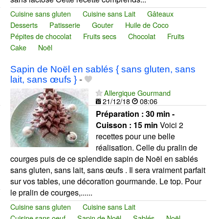
Cuisine sans gluten
Cuisine sans Lait
Gâteaux
Desserts
Patisserie
Gouter
Huile de Coco
Pépites de chocolat
Fruits secs
Chocolat
Fruits
Cake
Noël
Sapin de Noël en sablés { sans gluten, sans
lait, sans œufs }
-
Allergique Gourmand
21/12/18
08:06
Préparation :
30 min -
Cuisson :
15 min
Voici 2
recettes pour une belle
réalisation. Celle du pralin de
courges puis de ce splendide sapin de Noël en sablés
sans gluten, sans lait, sans œufs . Il sera vraiment parfait
sur vos tables, une décoration gourmande. Le top. Pour
le pralin de courges,......
Cuisine sans gluten
Cuisine sans Lait
Cuisine sans oeuf
Sapin de Noël
Sablés
Noël