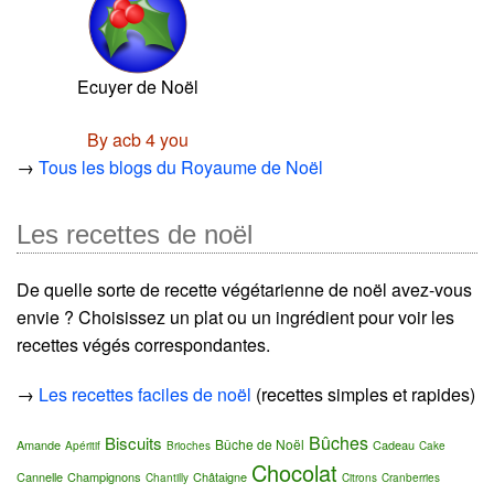
Ecuyer de Noël
By acb 4 you
→
Tous les blogs du Royaume de Noël
Les recettes de noël
De quelle sorte de recette végétarienne de noël avez-vous
envie ? Choisissez un plat ou un ingrédient pour voir les
recettes végés correspondantes.
→
Les recettes faciles de noël
(recettes simples et rapides)
Bûches
Biscuits
Bûche de Noël
Amande
Cadeau
Apéritif
Brioches
Cake
Chocolat
Cannelle
Champignons
Châtaigne
Chantilly
Citrons
Cranberries