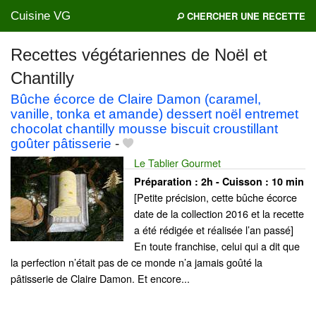
Cuisine VG
CHERCHER UNE RECETTE
Recettes végétariennes de Noël et
Chantilly
Mes blogs préférés
Bûche écorce de Claire Damon (caramel,
vanille, tonka et amande) dessert noël entremet
chocolat chantilly mousse biscuit croustillant
goûter pâtisserie
-
Le Tablier Gourmet
Préparation :
2h - Cuisson :
10 min
[Petite précision, cette bûche écorce
date de la collection 2016 et la recette
a été rédigée et réalisée l’an passé]
En toute franchise, celui qui a dit que
la perfection n’était pas de ce monde n’a jamais goûté la
pâtisserie de Claire Damon. Et encore...