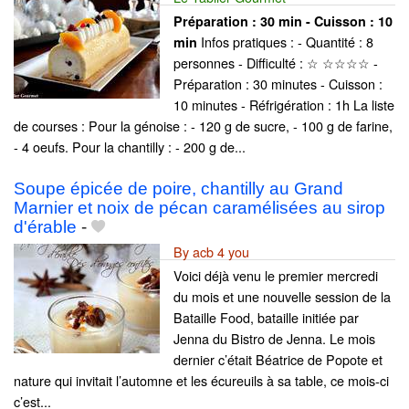
Préparation :
30 min - Cuisson :
10
Infos pratiques : - Quantité : 8
min
personnes - Difficulté : ☆ ☆☆☆☆ -
Préparation : 30 minutes - Cuisson :
10 minutes - Réfrigération : 1h La liste
de courses : Pour la génoise : - 120 g de sucre, - 100 g de farine,
- 4 oeufs. Pour la chantilly : - 200 g de...
Soupe épicée de poire, chantilly au Grand
Marnier et noix de pécan caramélisées au sirop
d'érable
-
By acb 4 you
Voici déjà venu le premier mercredi
du mois et une nouvelle session de la
Bataille Food, bataille initiée par
Jenna du Bistro de Jenna. Le mois
dernier c’était Béatrice de Popote et
nature qui invitait l’automne et les écureuils à sa table, ce mois-ci
c’est...