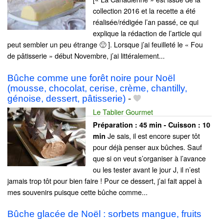
collection 2016 et la recette a été
réalisée/rédigée l’an passé, ce qui
explique la rédaction de l’article qui
peut sembler un peu étrange 🙂 ]. Lorsque j’ai feuilleté le « Fou
de pâtisserie » début Novembre, j’ai littéralement...
Bûche comme une forêt noire pour Noël
(mousse, chocolat, cerise, crème, chantilly,
génoise, dessert, pâtisserie)
-
Le Tablier Gourmet
Préparation :
45 min - Cuisson :
10
Je sais, il est encore super tôt
min
pour déjà penser aux bûches. Sauf
que si on veut s’organiser à l’avance
ou les tester avant le jour J, il n’est
jamais trop tôt pour bien faire ! Pour ce dessert, j’ai fait appel à
mes souvenirs puisque cette bûche comme...
Bûche glacée de Noël : sorbets mangue, fruits