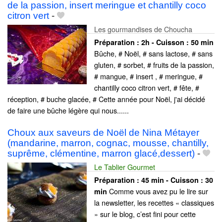
de la passion, insert meringue et chantilly coco
citron vert
-
Les gourmandises de Choucha
Préparation :
2h - Cuisson :
50 min
Bûche, # Noël, # sans lactose, # sans
gluten, # sorbet, # fruits de la passion,
# mangue, # insert , # meringue, #
chantilly coco citron vert, # fête, #
réception, # buche glacée, # Cette année pour Noël, j'ai décidé
de faire une bûche légère qui nous......
Choux aux saveurs de Noël de Nina Métayer
(mandarine, marron, cognac, mousse, chantilly,
suprême, clémentine, marron glacé,dessert)
-
Le Tablier Gourmet
Préparation :
45 min - Cuisson :
30
Comme vous avez pu le lire sur
min
la newsletter, les recettes « classiques
» sur le blog, c’est fini pour cette