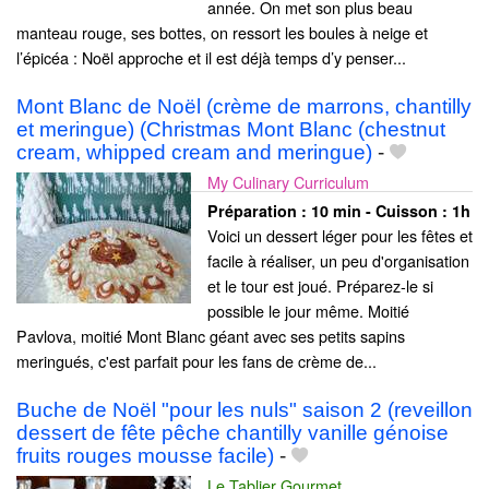
année. On met son plus beau
manteau rouge, ses bottes, on ressort les boules à neige et
l’épicéa : Noël approche et il est déjà temps d’y penser...
Mont Blanc de Noël (crème de marrons, chantilly
et meringue) (Christmas Mont Blanc (chestnut
cream, whipped cream and meringue)
-
My Culinary Curriculum
Préparation :
10 min - Cuisson :
1h
Voici un dessert léger pour les fêtes et
facile à réaliser, un peu d'organisation
et le tour est joué. Préparez-le si
possible le jour même. Moitié
Pavlova, moitié Mont Blanc géant avec ses petits sapins
meringués, c'est parfait pour les fans de crème de...
Buche de Noël "pour les nuls" saison 2 (reveillon
dessert de fête pêche chantilly vanille génoise
fruits rouges mousse facile)
-
Le Tablier Gourmet