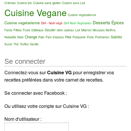
Crèmes
Cuisine sans gluten
Cuisine bio
Cuisine sans Lait
Cuisine Vegane
Cuisine vegetalienne
Desserts
Épices
Cuisine vegetarienne
Défi - Noël végé
Defi Noel Vegetarien
Gouter
Fêtes
Gâteaux
Marron
Farcis
Fruits
Idée cadeau
Lait
Mousses
Muffins
Orange
Sablés
Noisette
Noix
Pain
Pâté
Pain d'épices
Patisserie
Poire
Potimarron
Sucre
Thé
Truffes
Vanille
Se connecter
Connectez-vous sur
Cuisine VG
pour enregistrer vos
recettes préférées dans votre carnet de recettes.
Se connecter avec Facebook :
Ou utilisez votre compte sur Cuisine VG :
Nom d'utilisateur :