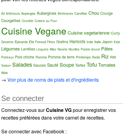
Chou
Aubergines
Courge
Asperges
Carottes
Ail
Artichauts
Betteraves
Courgettes
Crumble
Cuisine au Four
Cuisine Vegane
Cuisine vegetarienne
Curry
Haricots
Gratins
Japon
Épinards
Été
Fenouil
Inde
Italie
Desserts
Fêtes
Kale
Légumes
Pâtes
Lentilles
Linguine
Miso
Navets
Nouilles
Patate douce
Riz
Pois chiche
Pomme de terre
Pomme
Printemps
Rôti
Poireaux
Radis
Salades
Tofu
Soupe
Tomates
Sauté
Sauces
Tartes
Saison
Wok
→
Voir plus de noms de plats et d'ingrédients
Se connecter
Connectez-vous sur
Cuisine VG
pour enregistrer vos
recettes préférées dans votre carnet de recettes.
Se connecter avec Facebook :