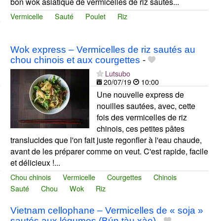
bon wok asiatique de vermicelles de riz sautés...
Vermicelle
Sauté
Poulet
Riz
Wok express – Vermicelles de riz sautés au
chou chinois et aux courgettes
-
Lutsubo
20/07/19
10:00
Une nouvelle express de
nouilles sautées, avec, cette
fois des vermicelles de riz
chinois, ces petites pâtes
translucides que l'on fait juste regonfler à l'eau chaude,
avant de les préparer comme on veut. C'est rapide, facile
et délicieux !...
Chou chinois
Vermicelle
Courgettes
Chinois
Sauté
Chou
Wok
Riz
Vietnam cellophane – Vermicelles de « soja »
sautés aux légumes (Bún tàu xào)
-