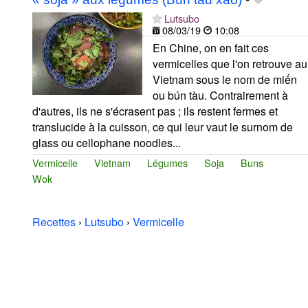
Lutsubo
08/03/19
10:08
En Chine, on en fait ces
vermicelles que l'on retrouve au
Vietnam sous le nom de miến
ou bún tàu. Contrairement à
d'autres, ils ne s'écrasent pas ; ils restent fermes et
translucide à la cuisson, ce qui leur vaut le surnom de
glass ou cellophane noodles...
Vermicelle
Vietnam
Légumes
Soja
Buns
Wok
Recettes
›
Lutsubo
›
Vermicelle