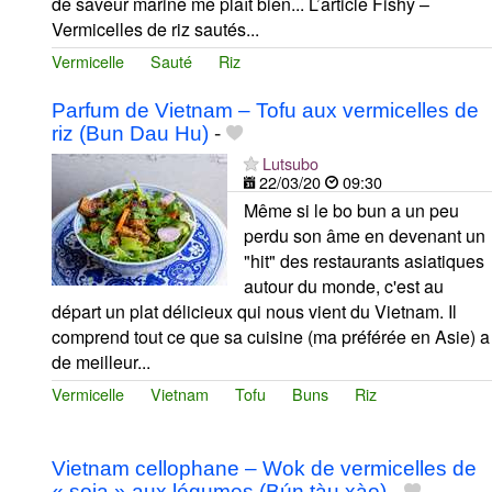
de saveur marine me plaît bien... L’article Fishy –
Vermicelles de riz sautés...
Vermicelle
Sauté
Riz
Parfum de Vietnam – Tofu aux vermicelles de
riz (Bun Dau Hu)
-
Lutsubo
22/03/20
09:30
Même si le bo bun a un peu
perdu son âme en devenant un
"hit" des restaurants asiatiques
autour du monde, c'est au
départ un plat délicieux qui nous vient du Vietnam. Il
comprend tout ce que sa cuisine (ma préférée en Asie) a
de meilleur...
Vermicelle
Vietnam
Tofu
Buns
Riz
Vietnam cellophane – Wok de vermicelles de
« soja » aux légumes (Bún tàu xào)
-