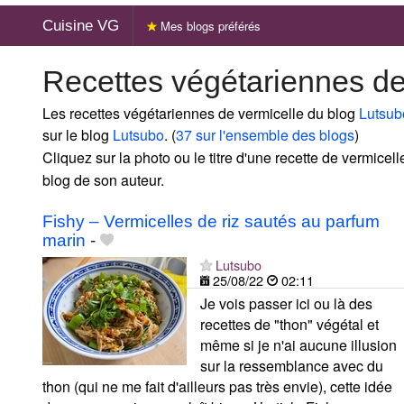
Cuisine VG
Mes blogs préférés
Recettes végétariennes de
Les recettes végétariennes de vermicelle du blog
Lutsub
sur le blog
Lutsubo
. (
37 sur l'ensemble des blogs
)
Cliquez sur la photo ou le titre d'une recette de vermicelle
blog de son auteur.
Fishy – Vermicelles de riz sautés au parfum
marin
-
Lutsubo
25/08/22
02:11
Je vois passer ici ou là des
recettes de "thon" végétal et
même si je n'ai aucune illusion
sur la ressemblance avec du
thon (qui ne me fait d'ailleurs pas très envie), cette idée