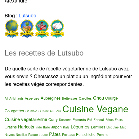
Alexandre
Blog :
Lutsubo
Les recettes de Lutsubo
De quelle sorte de recette végétarienne de Lutsubo avez-
vous envie ? Choisissez un plat ou un ingrédient pour voir
les recettes végés correspondantes.
Chou
Aubergines
Courge
Asperges
Carottes
Ail
Artichauts
Betteraves
Cuisine Vegane
Courgettes
Crumble
Cuisine au Four
Cuisine vegetarienne
Curry
Épinards
Été
Fenouil
Desserts
Fêtes
Fruits
Légumes
Haricots
Gratins
Japon
Lentilles
Inde
Italie
Kale
Linguine
Miso
Pâtes
Pois chiche
Pomme
Navets
Nouilles
Patate douce
Poireaux