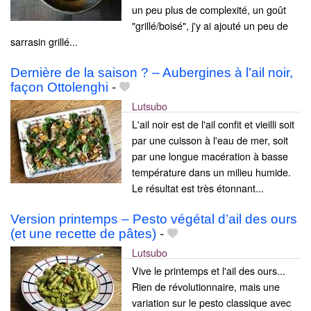
un peu plus de complexité, un goût
"grillé/boisé", j'y ai ajouté un peu de
sarrasin grillé...
Dernière de la saison ? – Aubergines à l’ail noir,
façon Ottolenghi
-
Lutsubo
L'ail noir est de l'ail confit et vieilli soit
par une cuisson à l'eau de mer, soit
par une longue macération à basse
température dans un milieu humide.
Le résultat est très étonnant...
Version printemps – Pesto végétal d’ail des ours
(et une recette de pâtes)
-
Lutsubo
Vive le printemps et l'ail des ours...
Rien de révolutionnaire, mais une
variation sur le pesto classique avec