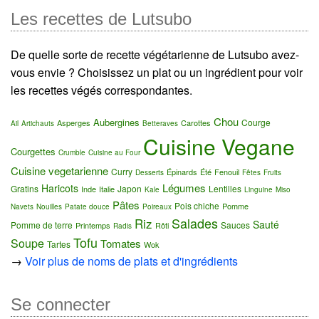
Les recettes de Lutsubo
De quelle sorte de recette végétarienne de Lutsubo avez-
vous envie ? Choisissez un plat ou un ingrédient pour voir
les recettes végés correspondantes.
Chou
Aubergines
Courge
Asperges
Carottes
Ail
Artichauts
Betteraves
Cuisine Vegane
Courgettes
Crumble
Cuisine au Four
Cuisine vegetarienne
Curry
Épinards
Été
Fenouil
Desserts
Fêtes
Fruits
Légumes
Haricots
Gratins
Japon
Lentilles
Inde
Italie
Kale
Linguine
Miso
Pâtes
Pois chiche
Pomme
Navets
Nouilles
Patate douce
Poireaux
Salades
Riz
Sauté
Pomme de terre
Sauces
Printemps
Rôti
Radis
Tofu
Soupe
Tomates
Tartes
Wok
→
Voir plus de noms de plats et d'ingrédients
Se connecter