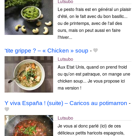
Lutsubo
Le pesto frais est en général un plaisir
d'été, on le fait avec du bon basilic...
ou de printemps, avec de l'ail des
ours, mais on peut aussi en faire
l'hiver...
‘tite grippe ? – « Chicken » soup
-
Lutsubo
Aux Etat Unis, quand on prend froid
ou qu’on est patraque, on mange une
chicken soup... Je vous propose ici
ma version !
Y viva España ! (suite) – Caricos au potimarron
-
Lutsubo
Je vous ai donc parlé (ici) de ces
délicieux petits haricots espagnols,