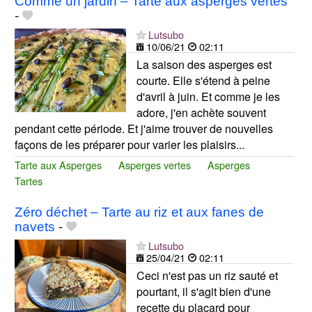
Comme un jardin – Tarte aux asperges vertes
-
Lutsubo
10/06/21
02:11
La saison des asperges est
courte. Elle s'étend à peine
d'avril à juin. Et comme je les
adore, j'en achète souvent
pendant cette période. Et j'aime trouver de nouvelles
façons de les préparer pour varier les plaisirs...
Tarte aux Asperges
Asperges vertes
Asperges
Tartes
Zéro déchet – Tarte au riz et aux fanes de
navets
-
Lutsubo
25/04/21
02:11
Ceci n'est pas un riz sauté et
pourtant, il s'agit bien d'une
recette du placard pour