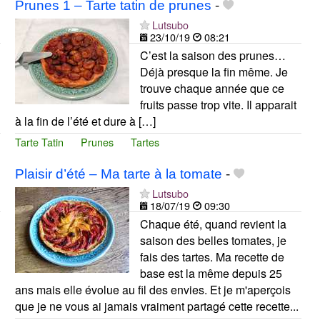
Prunes 1 – Tarte tatin de prunes
-
Lutsubo
23/10/19
08:21
C’est la saison des prunes…
Déjà presque la fin même. Je
trouve chaque année que ce
fruits passe trop vite. Il apparait
à la fin de l’été et dure à […]
Tarte Tatin
Prunes
Tartes
Plaisir d’été – Ma tarte à la tomate
-
Lutsubo
18/07/19
09:30
Chaque été, quand revient la
saison des belles tomates, je
fais des tartes. Ma recette de
base est la même depuis 25
ans mais elle évolue au fil des envies. Et je m'aperçois
que je ne vous ai jamais vraiment partagé cette recette...