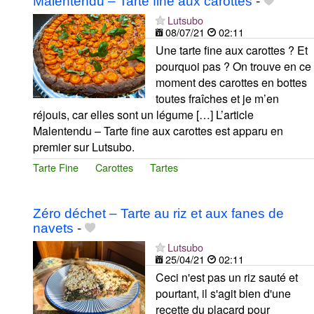
Malentendu – Tarte fine aux carottes
-
Lutsubo
08/07/21
02:11
Une tarte fine aux carottes ? Et
pourquoi pas ? On trouve en ce
moment des carottes en bottes
toutes fraîches et je m’en
réjouis, car elles sont un légume […] L’article
Malentendu – Tarte fine aux carottes est apparu en
premier sur Lutsubo.
Tarte Fine
Carottes
Tartes
Zéro déchet – Tarte au riz et aux fanes de
navets
-
Lutsubo
25/04/21
02:11
Ceci n'est pas un riz sauté et
pourtant, il s'agit bien d'une
recette du placard pour