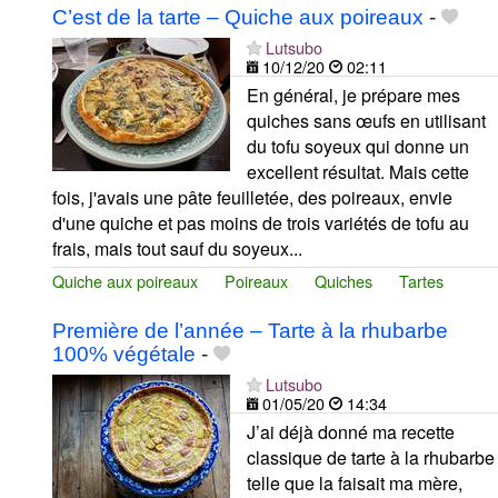
C’est de la tarte – Quiche aux poireaux
-
Lutsubo
10/12/20
02:11
En général, je prépare mes
quiches sans œufs en utilisant
du tofu soyeux qui donne un
excellent résultat. Mais cette
fois, j'avais une pâte feuilletée, des poireaux, envie
d'une quiche et pas moins de trois variétés de tofu au
frais, mais tout sauf du soyeux...
Quiche aux poireaux
Poireaux
Quiches
Tartes
Première de l’année – Tarte à la rhubarbe
100% végétale
-
Lutsubo
01/05/20
14:34
J’ai déjà donné ma recette
classique de tarte à la rhubarbe
telle que la faisait ma mère,