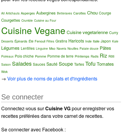
Chou
Aubergines
Courge
Asperges
Carottes
Ail
Artichauts
Betteraves
Courgettes
Crumble
Cuisine au Four
Cuisine Vegane
Cuisine vegetarienne
Curry
Haricots
Gratins
Japon
Épinards
Été
Fenouil
Inde
Italie
Desserts
Fêtes
Kale
Légumes
Pâtes
Lentilles
Linguine
Miso
Navets
Nouilles
Patate douce
Riz
Pois chiche
Pomme de terre
Pomme
Printemps
Rôti
Poireaux
Radis
Salades
Tofu
Soupe
Tomates
Sauté
Sauces
Tartes
Saison
Wok
→
Voir plus de noms de plats et d'ingrédients
Se connecter
Connectez-vous sur
Cuisine VG
pour enregistrer vos
recettes préférées dans votre carnet de recettes.
Se connecter avec Facebook :