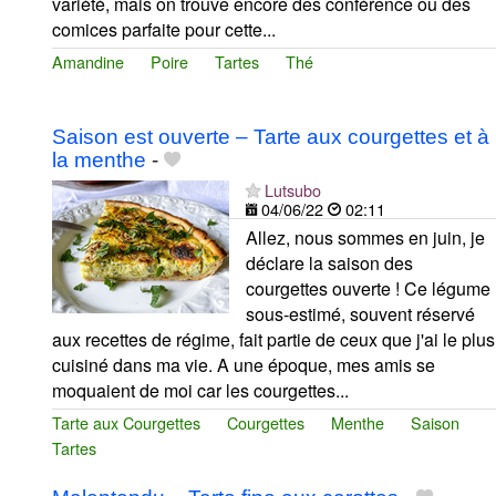
variété, mais on trouve encore des conférence ou des
comices parfaite pour cette...
Amandine
Poire
Tartes
Thé
Saison est ouverte – Tarte aux courgettes et à
la menthe
-
Lutsubo
04/06/22
02:11
Allez, nous sommes en juin, je
déclare la saison des
courgettes ouverte ! Ce légume
sous-estimé, souvent réservé
aux recettes de régime, fait partie de ceux que j'ai le plus
cuisiné dans ma vie. A une époque, mes amis se
moquaient de moi car les courgettes...
Tarte aux Courgettes
Courgettes
Menthe
Saison
Tartes