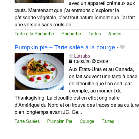
avec un appareil crémeux aux
œufs. Maintenant que j’ai entrepris d’explorer la
pâtisserie végétale, c’est tout naturellement que j’ai fait
une version sans œufs de...
Tarte à la Rhubarbe
Rhubarbe
Tartes
Année
Pumpkin pie – Tarte salée à la courge
-
Lutsubo
13/03/20
09:09
Aux Etats-Unis et au Canada,
on fait souvent une tarte à base
de citrouille que l'on sert, par
exemple, au moment de
Thanksgiving. La citrouille est en effet originaire
d'Amérique du Nord et on trouve des traces de sa culture
bien longtemps avant JC. Ce...
Tarte Salées
Pumpkin Pie
Courge
Tartes