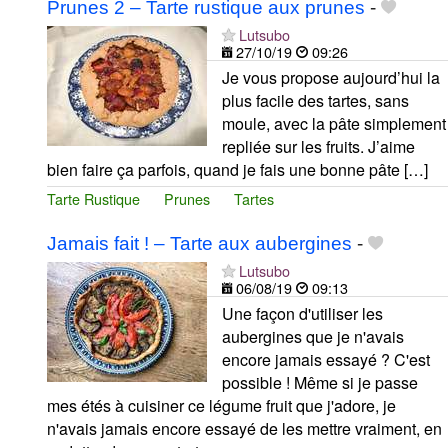
Prunes 2 – Tarte rustique aux prunes
-
Lutsubo
27/10/19
09:26
Je vous propose aujourd’hui la
plus facile des tartes, sans
moule, avec la pâte simplement
repliée sur les fruits. J’aime
bien faire ça parfois, quand je fais une bonne pâte […]
Tarte Rustique
Prunes
Tartes
Jamais fait ! – Tarte aux aubergines
-
Lutsubo
06/08/19
09:13
Une façon d'utiliser les
aubergines que je n'avais
encore jamais essayé ? C'est
possible ! Même si je passe
mes étés à cuisiner ce légume fruit que j'adore, je
n'avais jamais encore essayé de les mettre vraiment, en