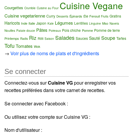
Cuisine Vegane
Courgettes
Crumble
Cuisine au Four
Cuisine vegetarienne
Curry
Gratins
Épinards
Été
Fenouil
Desserts
Fruits
Légumes
Haricots
Japon
Lentilles
Inde
Italie
Kale
Linguine
Miso
Navets
Pâtes
Pois chiche
Pomme de terre
Pomme
Nouilles
Patate douce
Poireaux
Salades
Riz
Soupe
Sauté
Sauces
Tartes
Printemps
Rôti
Radis
Saison
Tofu
Tomates
Wok
→
Voir plus de noms de plats et d'ingrédients
Se connecter
Connectez-vous sur
Cuisine VG
pour enregistrer vos
recettes préférées dans votre carnet de recettes.
Se connecter avec Facebook :
Ou utilisez votre compte sur Cuisine VG :
Nom d'utilisateur :