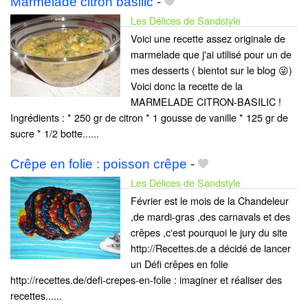
Marmelade citron basilic
-
Les Délices de Sandstyle
Voici une recette assez originale de
marmelade que j'ai utilisé pour un de
mes desserts ( bientot sur le blog 😜)
Voici donc la recette de la
MARMELADE CITRON-BASILIC !
Ingrédients : * 250 gr de citron * 1 gousse de vanille * 125 gr de
sucre * 1/2 botte......
Crêpe en folie : poisson crêpe
-
Les Délices de Sandstyle
Février est le mois de la Chandeleur
,de mardi-gras ,des carnavals et des
crêpes ,c'est pourquoi le jury du site
http://Recettes.de a décidé de lancer
un Défi crêpes en folie
http://recettes.de/defi-crepes-en-folie : imaginer et réaliser des
recettes......