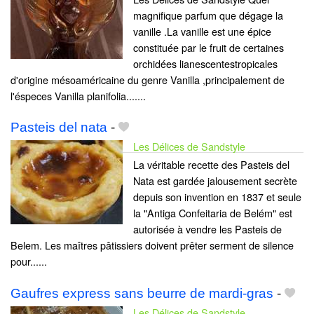
magnifique parfum que dégage la
vanille .La vanille est une épice
constituée par le fruit de certaines
orchidées lianescentestropicales
d'origine mésoaméricaine du genre Vanilla ,principalement de
l'éspeces Vanilla planifolia.......
Pasteis del nata
-
Les Délices de Sandstyle
La véritable recette des Pasteis del
Nata est gardée jalousement secrète
depuis son invention en 1837 et seule
la "Antiga Confeitaria de Belém" est
autorisée à vendre les Pasteis de
Belem. Les maîtres pâtissiers doivent prêter serment de silence
pour......
Gaufres express sans beurre de mardi-gras
-
Les Délices de Sandstyle