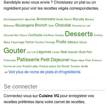
Sandstyle avez-vous envie ? Choisissez un plat ou un
ingrédient pour voir les recettes végés correspondantes.
Anniversaire
Biscuits
Agrumes
Bocaux
Accompagnement
Basilic
Beurre
Chocolat
Brunch
Boulangerie
Boissons
Cake
Chocolat au Lait
Desserts
Confiserie
Confiture
Chocolat Noir
Citrons
Cookies
Entrées
Fruits
Farine
Gâteaux
Épice
Façonnage
Feculent
Fromage
Glaces
Gouter
Légumes
Noël
Œufs
Pain
Noisette
Jus
Lait
Levain
Patisserie
Petit Dejeuner
Pique-nique
Partenariat
Plats
Poivrons
Sucre
Produit Laitier
Vanille
Pomme de terre
Produits laitiers
Sel
Tomates
→
Voir plus de noms de plats et d'ingrédients
Se connecter
Connectez-vous sur
Cuisine VG
pour enregistrer vos
recettes préférées dans votre carnet de recettes.