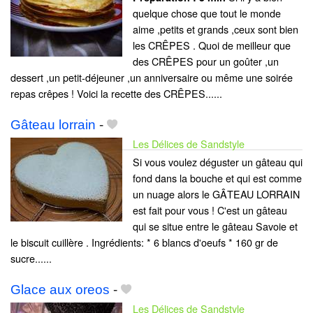
quelque chose que tout le monde
aime ,petits et grands ,ceux sont bien
les CRÊPES . Quoi de meilleur que
des CRÊPES pour un goûter ,un
dessert ,un petit-déjeuner ,un anniversaire ou même une soirée
repas crêpes ! Voici la recette des CRÊPES......
Gâteau lorrain
-
Les Délices de Sandstyle
Si vous voulez déguster un gâteau qui
fond dans la bouche et qui est comme
un nuage alors le GÂTEAU LORRAIN
est fait pour vous ! C'est un gâteau
qui se situe entre le gâteau Savoie et
le biscuit cuillère . Ingrédients: * 6 blancs d'oeufs * 160 gr de
sucre......
Glace aux oreos
-
Les Délices de Sandstyle