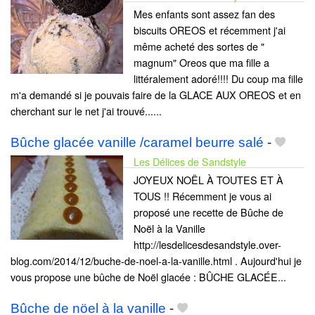
Mes enfants sont assez fan des
biscuits OREOS et récemment j'ai
même acheté des sortes de "
magnum" Oreos que ma fille a
littéralement adoré!!!! Du coup ma fille
m'a demandé si je pouvais faire de la GLACE AUX OREOS et en
cherchant sur le net j'ai trouvé......
Bûche glacée vanille /caramel beurre salé
-
Les Délices de Sandstyle
JOYEUX NOËL À TOUTES ET À
TOUS !! Récemment je vous ai
proposé une recette de Bûche de
Noël à la Vanille
http://lesdelicesdesandstyle.over-
blog.com/2014/12/buche-de-noel-a-la-vanille.html . Aujourd'hui je
vous propose une bûche de Noël glacée : BÛCHE GLACÉE...
Bûche de nöel à la vanille
-