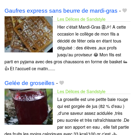
Gaufres express sans beurre de mardi-gras
-
Les Délices de Sandstyle
Hier c'était Mardi-Gras 👺🎉! A cette
occasion le collège de mon fils a
décidé de fêter cela en étant tous
déguisé : des élèves ,aux profs
jusqu'au proviseur 😂 Mon fils est
parti en pyjama avec des gros chaussons en forme de basket 👟
👍 Et l'accueil ce matin......
Gelée de groseilles
-
Les Délices de Sandstyle
La groseille est une petite baie rouge
qui est gorgée de jus (82 % d'eau )
,d'une saveur assez acidulée ,très
peu sucrée et très rafraîchissante .De
par son apport en eau , elle fait partie
des fruits les moins caloriques avec 33 kcal/100 gr c'est -à-