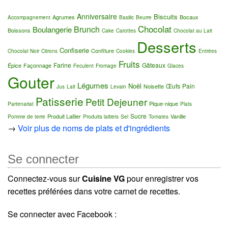
Anniversaire
Biscuits
Agrumes
Bocaux
Accompagnement
Basilic
Beurre
Chocolat
Brunch
Boulangerie
Boissons
Cake
Carottes
Chocolat au Lait
Desserts
Confiserie
Confiture
Chocolat Noir
Citrons
Cookies
Entrées
Fruits
Farine
Gâteaux
Épice
Façonnage
Feculent
Fromage
Glaces
Gouter
Légumes
Noël
Œufs
Pain
Noisette
Jus
Lait
Levain
Patisserie
Petit Dejeuner
Pique-nique
Partenariat
Plats
Sucre
Produit Laitier
Vanille
Pomme de terre
Produits laitiers
Sel
Tomates
→
Voir plus de noms de plats et d'ingrédients
Se connecter
Connectez-vous sur
Cuisine VG
pour enregistrer vos
recettes préférées dans votre carnet de recettes.
Se connecter avec Facebook :