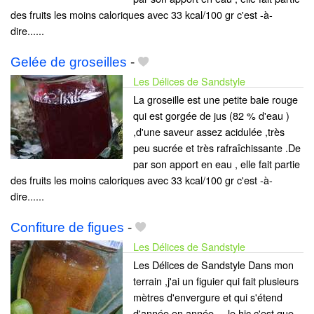
des fruits les moins caloriques avec 33 kcal/100 gr c'est -à-
dire......
Gelée de groseilles
-
Les Délices de Sandstyle
La groseille est une petite baie rouge
qui est gorgée de jus (82 % d'eau )
,d'une saveur assez acidulée ,très
peu sucrée et très rafraîchissante .De
par son apport en eau , elle fait partie
des fruits les moins caloriques avec 33 kcal/100 gr c'est -à-
dire......
Confiture de figues
-
Les Délices de Sandstyle
Les Délices de Sandstyle Dans mon
terrain ,j'ai un figuier qui fait plusieurs
mètres d'envergure et qui s'étend
d'année en année ....le hic c'est que