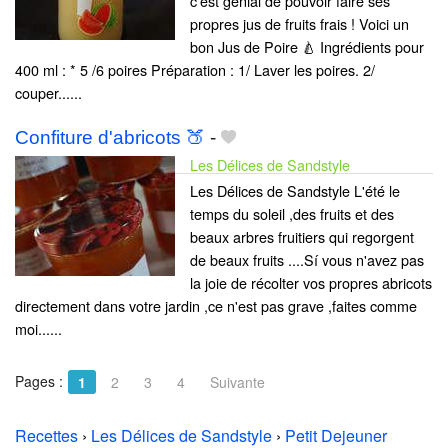
c'est genial de pouvoir faire ses
propres jus de fruits frais ! Voici un
bon Jus de Poire 🍐 Ingrédients pour
400 ml : * 5 /6 poires Préparation : 1/ Laver les poires. 2/
couper......
Confiture d'abricots 🍑
-
Les Délices de Sandstyle
Les Délices de Sandstyle L'été le
temps du soleil ,des fruits et des
beaux arbres fruitiers qui regorgent
de beaux fruits ....Sí vous n'avez pas
la joie de récolter vos propres abricots
directement dans votre jardin ,ce n'est pas grave ,faites comme
moi......
Pages :
1
2
3
4
Suivante
Recettes
›
Les Délices de Sandstyle
›
Petit Dejeuner