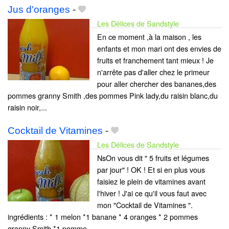
Jus d'oranges
-
Les Délices de Sandstyle
En ce moment ,à la maison , les
enfants et mon mari ont des envies de
fruits et franchement tant mieux ! Je
n'arrête pas d'aller chez le primeur
pour aller chercher des bananes,des
pommes granny Smith ,des pommes Pink lady,du raisin blanc,du
raisin noir,...
Cocktail de Vitamines
-
Les Délices de Sandstyle
NsOn vous dit " 5 fruits et légumes
par jour" ! OK ! Et si en plus vous
faisiez le plein de vitamines avant
l'hiver ! J'ai ce qu'il vous faut avec
mon "Cocktail de Vitamines ".
ingrédients : * 1 melon *1 banane * 4 oranges * 2 pommes
granny Smith *1 pomme...