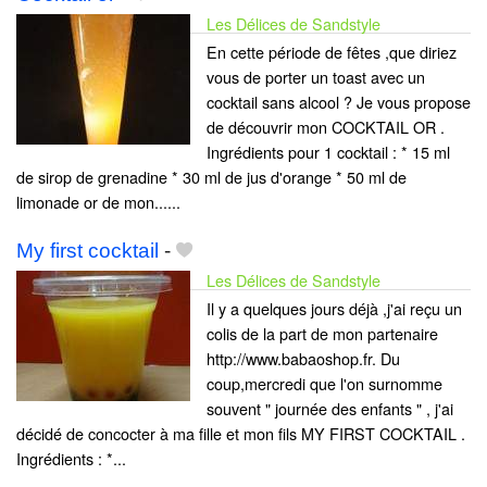
Les Délices de Sandstyle
En cette période de fêtes ,que diriez
vous de porter un toast avec un
cocktail sans alcool ? Je vous propose
de découvrir mon COCKTAIL OR .
Ingrédients pour 1 cocktail : * 15 ml
de sirop de grenadine * 30 ml de jus d'orange * 50 ml de
limonade or de mon......
My first cocktail
-
Les Délices de Sandstyle
Il y a quelques jours déjà ,j'ai reçu un
colis de la part de mon partenaire
http://www.babaoshop.fr. Du
coup,mercredi que l'on surnomme
souvent " journée des enfants " , j'ai
décidé de concocter à ma fille et mon fils MY FIRST COCKTAIL .
Ingrédients : *...