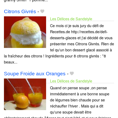
Citrons Givrés
-
Les Délices de Sandstyle
Ce mois ci je suis jury du défi de
Recettes.de http://recettes.de/defi-
desserts-glaces et j'ai décidé de vous
présenter mes Citrons Givrés. Rien de
tel qu'un bon dessert glacé associé à
la fraîcheur des citrons ! Ingrédients pour 8 citrons givrés : *8
beaux...
Soupe Froide aux Oranges
-
Les Délices de Sandstyle
Quand on pense soupe ,on pense
immédiatement à une bonne soupe
de légumes bien chaude pour se
réchauffer l'hiver . Mais qui a dit
qu'une soupe devait être
obligatoirement chaude ?Apres tout c'est l'été et si nous faisions