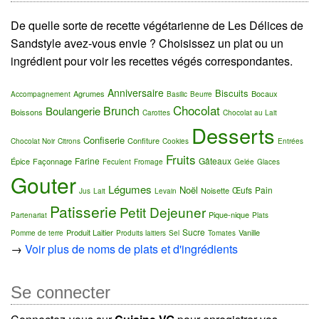
De quelle sorte de recette végétarienne de Les Délices de
Sandstyle avez-vous envie ? Choisissez un plat ou un
ingrédient pour voir les recettes végés correspondantes.
Anniversaire
Biscuits
Agrumes
Bocaux
Accompagnement
Basilic
Beurre
Chocolat
Brunch
Boulangerie
Boissons
Carottes
Chocolat au Lait
Desserts
Confiserie
Confiture
Chocolat Noir
Citrons
Cookies
Entrées
Fruits
Farine
Gâteaux
Épice
Façonnage
Feculent
Fromage
Gelée
Glaces
Gouter
Légumes
Noël
Œufs
Pain
Noisette
Jus
Lait
Levain
Patisserie
Petit Dejeuner
Pique-nique
Partenariat
Plats
Sucre
Produit Laitier
Vanille
Pomme de terre
Produits laitiers
Sel
Tomates
→
Voir plus de noms de plats et d'ingrédients
Se connecter