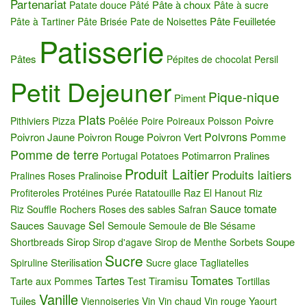
Partenariat
Pâte à choux
Patate douce
Pâté
Pâte à sucre
Pâte Feuilletée
Pâte à Tartiner
Pâte Brisée
Pate de Noisettes
Patisserie
Pâtes
Pépites de chocolat
Persil
Petit Dejeuner
Pique-nique
Piment
Plats
Poivre
Pithiviers
Pizza
Poêlée
Poire
Poireaux
Poisson
Poivrons
Poivron Jaune
Poivron Rouge
Poivron Vert
Pomme
Pomme de terre
Potimarron
Pralines
Portugal
Potatoes
Produit Laitier
Produits laitiers
Pralinoise
Pralines Roses
Profiteroles
Protéines
Purée
Ratatouille
Raz El Hanout
Riz
Sauce tomate
Riz Souffle
Rochers
Roses des sables
Safran
Sel
Sauces
Sauvage
Semoule
Semoule de Ble
Sésame
Sirop
Soupe
Shortbreads
Sirop d'agave
Sirop de Menthe
Sorbets
Sucre
Sterilisation
Spiruline
Sucre glace
Tagliatelles
Tomates
Tartes
Tiramisu
Tarte aux Pommes
Test
Tortillas
Vanille
Tuiles
Viennoiseries
Vin
Vin chaud
Vin rouge
Yaourt