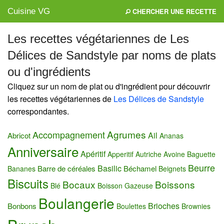
Cuisine VG
CHERCHER UNE RECETTE
Les recettes végétariennes de Les
Délices de Sandstyle par noms de plats
Mes blogs préférés
ou d'ingrédients
Cliquez sur un nom de plat ou d'ingrédient pour découvrir
les recettes végétariennes de
Les Délices de Sandstyle
correspondantes.
Agrumes
Accompagnement
Ail
Abricot
Ananas
Anniversaire
Apéritif
Apperitif
Autriche
Avoine
Baguette
Beurre
Basilic
Barre de céréales
Béchamel
Bananes
Beignets
Biscuits
Bocaux
Boissons
Blé
Boisson Gazeuse
Boulangerie
Brioches
Bonbons
Boulettes
Brownies