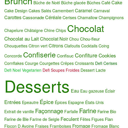
Brunch
Cake
Café
Bûche de Noël
Bûche glacée
Bûches
Caramel
Cake Design
Cakes Salés
Camembert
Carnaval
Carottes
Céréale
Cassonade
Cerises
Chamallow
Champignons
Chocolat
Chapelure
Châtaigne
Chine
Chips
Chocolat au Lait
Chocolat Noir
Chou-fleur
Chou
Citrons
Chouquettes
Citron vert
Clafoutis
Cocktails
Coing
Confiserie
Confiture
Cookies
Confisuc
Concorde
Cornflakes
Courge
Courgettes
Crêpes
Croissants
Defi Cerises
Defi Noel Vegetarien
Defi Soupes Froides
Dessert Lacte
Desserts
Eau
Eau gazeuse
Éclair
Épice
Entrées
Epeautre
Épices
Espagne
États-Unis
Farine
Façonnage
Farine Bio
Extrait de vanille
Farfalle
Feculent
Farine de Ble
Flan
Farine de Seigle
Fêtes
Figues
Fromage
Flocon D Avoine
Fraises
Framboises
Fromage Blanc