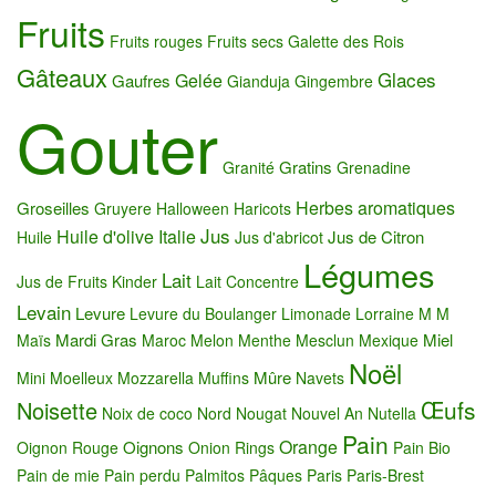
Fruits
Fruits rouges
Fruits secs
Galette des Rois
Gâteaux
Glaces
Gelée
Gaufres
Gianduja
Gingembre
Gouter
Gratins
Granité
Grenadine
Herbes aromatiques
Groseilles
Gruyere
Halloween
Haricots
Jus
Huile d'olive
Italie
Jus de Citron
Huile
Jus d'abricot
Légumes
Lait
Jus de Fruits
Kinder
Lait Concentre
Levain
Levure
Levure du Boulanger
Limonade
Lorraine
M M
Mardi Gras
Miel
Maïs
Maroc
Melon
Menthe
Mesclun
Mexique
Noël
Mûre
Mini
Moelleux
Mozzarella
Muffins
Navets
Œufs
Noisette
Noix de coco
Nord
Nougat
Nouvel An
Nutella
Pain
Orange
Oignons
Oignon Rouge
Onion Rings
Pain Bio
Pain de mie
Pain perdu
Palmitos
Pâques
Paris
Paris-Brest