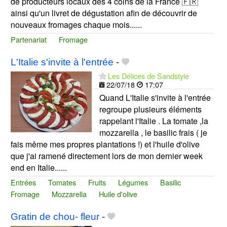
de producteurs locaux des 4 coins de la France 🇫🇷
ainsi qu'un livret de dégustation afin de découvrir de
nouveaux fromages chaque mois......
Partenariat
Fromage
L'Italie s'invite à l'entrée
-
Les Délices de Sandstyle
22/07/18
17:07
Quand L'Italie s'invite à l'entrée
regroupe plusieurs éléments
rappelant l'Italie . La tomate ,la
mozzarella , le basilic frais ( je
fais même mes propres plantations !) et l'huile d'olive
que j'ai ramené directement lors de mon dernier week
end en Italie......
Entrées
Tomates
Fruits
Légumes
Basilic
Fromage
Mozzarella
Huile d'olive
Gratin de chou- fleur
-