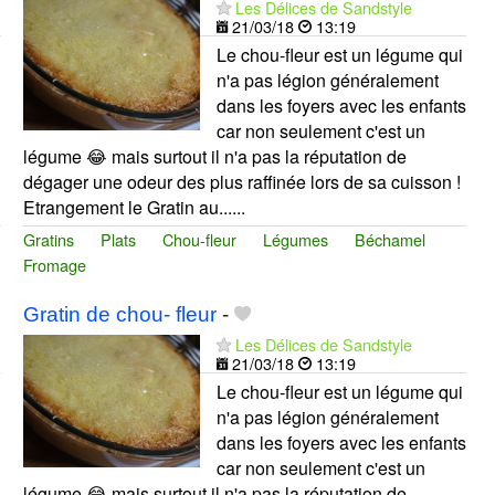
Les Délices de Sandstyle
21/03/18
13:19
Le chou-fleur est un légume qui
n'a pas légion généralement
dans les foyers avec les enfants
car non seulement c'est un
légume 😂 mais surtout il n'a pas la réputation de
dégager une odeur des plus raffinée lors de sa cuisson !
Etrangement le Gratin au......
Gratins
Plats
Chou-fleur
Légumes
Béchamel
Fromage
Gratin de chou- fleur
-
Les Délices de Sandstyle
21/03/18
13:19
Le chou-fleur est un légume qui
n'a pas légion généralement
dans les foyers avec les enfants
car non seulement c'est un
légume 😂 mais surtout il n'a pas la réputation de