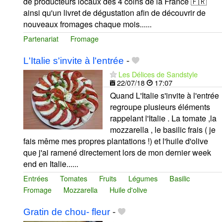
de producteurs locaux des 4 coins de la France 🇫🇷
ainsi qu'un livret de dégustation afin de découvrir de
nouveaux fromages chaque mois......
Partenariat
Fromage
L'Italie s'invite à l'entrée
-
Les Délices de Sandstyle
22/07/18
17:07
Quand L'Italie s'invite à l'entrée
regroupe plusieurs éléments
rappelant l'Italie . La tomate ,la
mozzarella , le basilic frais ( je
fais même mes propres plantations !) et l'huile d'olive
que j'ai ramené directement lors de mon dernier week
end en Italie......
Entrées
Tomates
Fruits
Légumes
Basilic
Fromage
Mozzarella
Huile d'olive
Gratin de chou- fleur
-