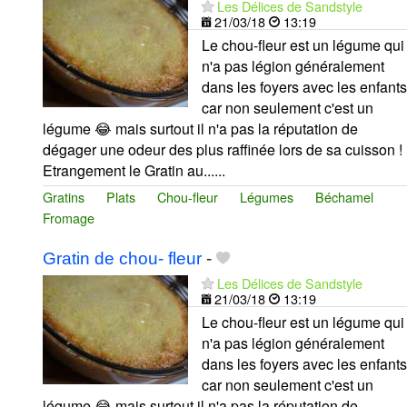
Les Délices de Sandstyle
21/03/18
13:19
Le chou-fleur est un légume qui
n'a pas légion généralement
dans les foyers avec les enfants
car non seulement c'est un
légume 😂 mais surtout il n'a pas la réputation de
dégager une odeur des plus raffinée lors de sa cuisson !
Etrangement le Gratin au......
Gratins
Plats
Chou-fleur
Légumes
Béchamel
Fromage
Gratin de chou- fleur
-
Les Délices de Sandstyle
21/03/18
13:19
Le chou-fleur est un légume qui
n'a pas légion généralement
dans les foyers avec les enfants
car non seulement c'est un
légume 😂 mais surtout il n'a pas la réputation de