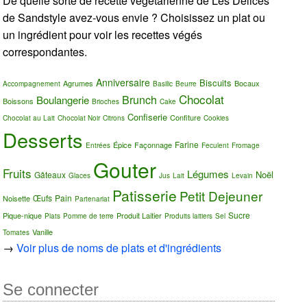
De quelle sorte de recette végétarienne de Les Délices
de Sandstyle avez-vous envie ? Choisissez un plat ou
un ingrédient pour voir les recettes végés
correspondantes.
Anniversaire
Biscuits
Agrumes
Bocaux
Accompagnement
Basilic
Beurre
Chocolat
Brunch
Boulangerie
Boissons
Brioches
Cake
Confiserie
Confiture
Chocolat au Lait
Chocolat Noir
Citrons
Cookies
Desserts
Farine
Épice
Façonnage
Entrées
Feculent
Fromage
Gouter
Fruits
Légumes
Noël
Gâteaux
Glaces
Jus
Lait
Levain
Patisserie
Petit Dejeuner
Œufs
Pain
Noisette
Partenariat
Sucre
Pique-nique
Produit Laitier
Plats
Pomme de terre
Produits laitiers
Sel
Vanille
Tomates
→
Voir plus de noms de plats et d'ingrédients
Se connecter