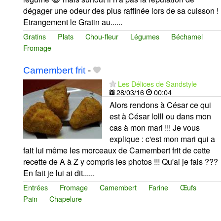
dégager une odeur des plus raffinée lors de sa cuisson !
Etrangement le Gratin au......
Gratins
Plats
Chou-fleur
Légumes
Béchamel
Fromage
Camembert frit
-
Les Délices de Sandstyle
28/03/16
00:04
Alors rendons à César ce qui
est à César lolll ou dans mon
cas à mon mari !!! Je vous
explique : c'est mon mari qui a
fait lui même les morceaux de Camembert frit de cette
recette de A à Z y compris les photos !!! Qu'ai je fais ???
En fait je lui ai dit......
Entrées
Fromage
Camembert
Farine
Œufs
Pain
Chapelure