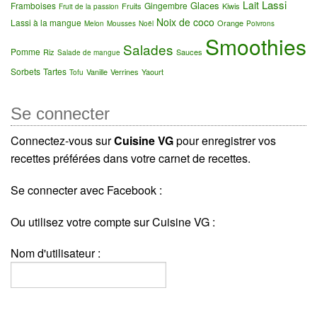
Lassi
Lait
Glaces
Framboises
Gingembre
Fruits
Kiwis
Fruit de la passion
Noix de coco
Lassi à la mangue
Orange
Melon
Mousses
Noël
Poivrons
Smoothies
Salades
Pomme
Riz
Sauces
Salade de mangue
Sorbets
Tartes
Vanille
Verrines
Yaourt
Tofu
Se connecter
Connectez-vous sur
Cuisine VG
pour enregistrer vos
recettes préférées dans votre carnet de recettes.
Se connecter avec Facebook :
Ou utilisez votre compte sur Cuisine VG :
Nom d'utilisateur :