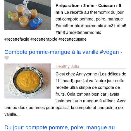
Préparation :
3 min - Cuisson :
5
Le recette au thermomix du jour
min
est compote pomme, poire, mangue
#omothermix #thermomix #tm31 #tm5
#tm6 #recettethermomix
#recettefacile #recetterapide #recettecuisine
Compote pomme-mangue à la vanille #vegan
-
Healthy Julia
C'est chez Annyvonne (Les délices de
Thithoad) que j'ai vu l'autre jour cette
recette ultra simple de compote de
fruits. Cela tombait bien car j'avais
justement une mangue à utiliser. Avec
une ou deux pommes pour épaissir la compote et une pointe de
vanille...
Du jour: compote pomme, poire, mangue au