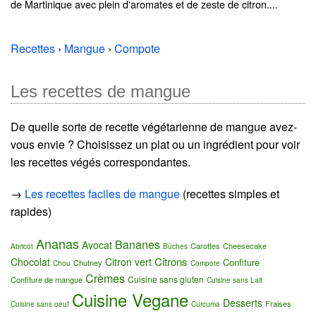
de Martinique avec plein d'aromates et de zeste de citron....
Recettes
›
Mangue
›
Compote
Les recettes de mangue
De quelle sorte de recette végétarienne de mangue avez-
vous envie ? Choisissez un plat ou un ingrédient pour voir
les recettes végés correspondantes.
→
Les recettes faciles de mangue
(recettes simples et
rapides)
Ananas
Bananes
Avocat
Carottes
Cheesecake
Abricot
Bûches
Citrons
Chocolat
Citron vert
Confiture
Chutney
Chou
Compote
Crèmes
Cuisine sans gluten
Confiture de mangue
Cuisine sans Lait
Cuisine Vegane
Desserts
Fraises
Cuisine sans oeuf
Curcuma