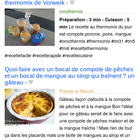
thermomix de Vorwerk
-
omothermix
Préparation :
3 min - Cuisson :
5
Le recette au thermomix du jour
min
est compote pomme, poire, mangue
#omothermix #thermomix #tm31 #tm5
#tm6 #recettethermomix
#recettefacile #recetterapide #recettecuisine
Quoi faire avec un bocal de compote de pêches
et un bocal de mangue au sirop qui traînent ? un
gâteau
-
Popote et Nature
Gâteau façon clafoutis à la compote
de pêches et à la mangue Bon l'idéal
pour ce gâteau serait de le faire avec
une compote de pêches maison et de
la mangue fraîche ! Mais rien de tout
ça dans les placards mais une boite de mangues au sirop et un