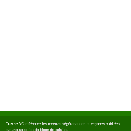
Cuisine VG
référence les recettes végétariennes et véganes publiées
sur une sélection de blogs de cuisine.