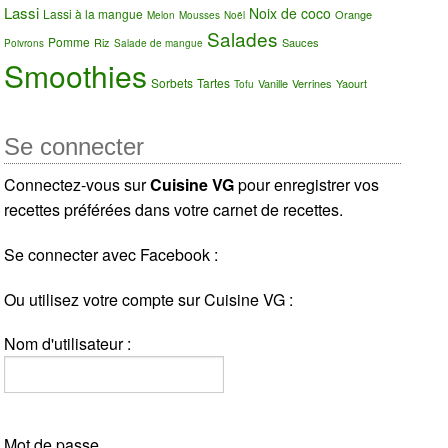
Lassi
Noix de coco
Lassi à la mangue
Orange
Melon
Mousses
Noël
Salades
Pomme
Riz
Sauces
Poivrons
Salade de mangue
Smoothies
Sorbets
Tartes
Vanille
Verrines
Yaourt
Tofu
Se connecter
Connectez-vous sur
Cuisine VG
pour enregistrer vos
recettes préférées dans votre carnet de recettes.
Se connecter avec Facebook :
Ou utilisez votre compte sur Cuisine VG :
Nom d'utilisateur :
Mot de passe