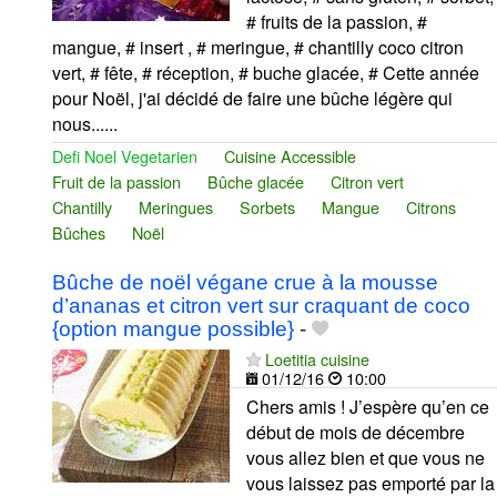
# fruits de la passion, #
mangue, # insert , # meringue, # chantilly coco citron
vert, # fête, # réception, # buche glacée, # Cette année
pour Noël, j'ai décidé de faire une bûche légère qui
nous......
Defi Noel Vegetarien
Cuisine Accessible
Fruit de la passion
Bûche glacée
Citron vert
Chantilly
Meringues
Sorbets
Mangue
Citrons
Bûches
Noël
Bûche de noël végane crue à la mousse
d’ananas et citron vert sur craquant de coco
{option mangue possible}
-
Loetitia cuisine
01/12/16
10:00
Chers amis ! J’espère qu’en ce
début de mois de décembre
vous allez bien et que vous ne
vous laissez pas emporté par la