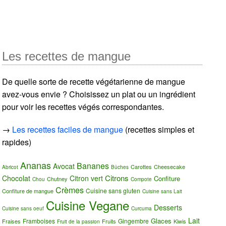
Les recettes de mangue
De quelle sorte de recette végétarienne de mangue
avez-vous envie ? Choisissez un plat ou un ingrédient
pour voir les recettes végés correspondantes.
→
Les recettes faciles de mangue
(recettes simples et
rapides)
Ananas
Bananes
Avocat
Carottes
Cheesecake
Abricot
Bûches
Citrons
Chocolat
Citron vert
Confiture
Chutney
Chou
Compote
Crèmes
Cuisine sans gluten
Confiture de mangue
Cuisine sans Lait
Cuisine Vegane
Desserts
Cuisine sans oeuf
Curcuma
Lait
Glaces
Framboises
Gingembre
Fraises
Fruits
Kiwis
Fruit de la passion