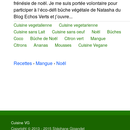
frénésie de noël. Je me suis portée volontaire pour
participer à l‘éco-défi bûche végétale de Natasha du
Blog Echos Verts et j’ouvre...
Cuisine vegetalienne
Cuisine vegetarienne
Cuisine sans Lait
Cuisine sans oeuf
Noël
Bûches
Coco
Bûche de Noël
Citron vert
Mangue
Citrons
Ananas
Mousses
Cuisine Vegane
Recettes
›
Mangue
›
Noël
Cuisine VG
Copyright © 2013 - 2015 Stéphane Gigandet