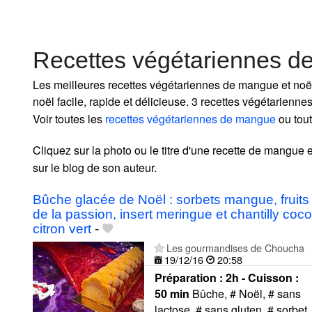
Recettes végétariennes d
Les meilleures recettes végétariennes de mangue et noë
noël facile, rapide et délicieuse. 3 recettes végétarien
Voir toutes les
recettes végétariennes de mangue
ou tou
Cliquez sur la photo ou le titre d'une recette de mangue et
sur le blog de son auteur.
Bûche glacée de Noël : sorbets mangue, fruits
de la passion, insert meringue et chantilly coco
citron vert
-
Les gourmandises de Choucha
19/12/16
20:58
Préparation :
2h - Cuisson :
50 min
Bûche, # Noël, # sans
lactose, # sans gluten, # sorbet,