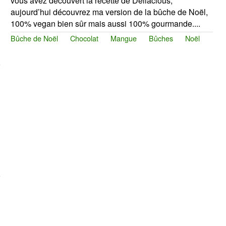
vous avez découvert la recette de Deliacious,
aujourd’hui découvrez ma version de la bûche de Noël,
100% vegan bien sûr mais aussi 100% gourmande....
Bûche de Noël
Chocolat
Mangue
Bûches
Noël