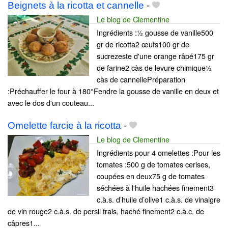
Beignets à la ricotta et cannelle
-
Le blog de Clementine
Ingrédients :½ gousse de vanille500
gr de ricotta2 œufs100 gr de
sucrezeste d'une orange râpé175 gr
de farine2 càs de levure chimique½
càs de cannellePréparation
:Préchauffer le four à 180°Fendre la gousse de vanille en deux et
avec le dos d'un couteau...
Omelette farcie à la ricotta
-
Le blog de Clementine
Ingrédients pour 4 omelettes :Pour les
tomates :500 g de tomates cerises,
coupées en deux75 g de tomates
séchées à l'huile hachées finement3
c.à.s. d’huile d’olive1 c.à.s. de vinaigre
de vin rouge2 c.à.s. de persil frais, haché finement2 c.à.c. de
câpres1...