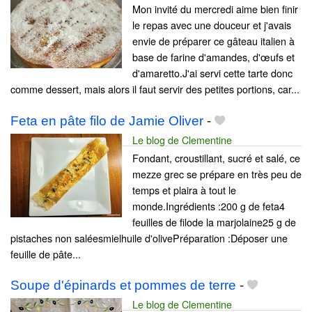
Mon invité du mercredi aime bien finir
le repas avec une douceur et j'avais
envie de préparer ce gâteau italien à
base de farine d'amandes, d'œufs et
d'amaretto.J'ai servi cette tarte donc
comme dessert, mais alors il faut servir des petites portions, car...
Feta en pâte filo de Jamie Oliver
-
Le blog de Clementine
Fondant, croustillant, sucré et salé, ce
mezze grec se prépare en très peu de
temps et plaira à tout le
monde.Ingrédients :200 g de feta4
feuilles de filode la marjolaine25 g de
pistaches non saléesmielhuile d'olivePréparation :Déposer une
feuille de pâte...
Soupe d'épinards et pommes de terre
-
Le blog de Clementine