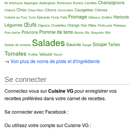
Champignons
Asperges
Aubergines
Carottes
Ail
Artichauts
Betteraves
Burrata
Chou
Courgettes
Citrons
Crèmes
Chèvre
Chou-fleur
Concombre
Fromage
Haricots
Cuisine au Four
Épinards
Feta
Gratins
Curry
Farcis
Gâteaux
Œufs
Légumes
Orange
Oignons
Omelettes
Pain
Pâtes
Poireaux
Petits pois
Pomme de terre
Poivrons
Riz
Pois chiche
Ricotta
Roquette
Rôti
Salades
Soupe
Sauces
Tartes
Salade de tomates
Sauge
Tomates
Velouté
Truffes
Yaourt
→
Voir plus de noms de plats et d'ingrédients
Se connecter
Connectez-vous sur
Cuisine VG
pour enregistrer vos
recettes préférées dans votre carnet de recettes.
Se connecter avec Facebook :
Ou utilisez votre compte sur Cuisine VG :