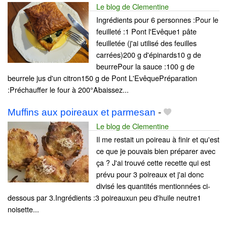
Le blog de Clementine
Ingrédients pour 6 personnes :Pour le
feuilleté :1 Pont l'Evêque1 pâte
feuilletée (j'ai utilisé des feuilles
carrées)200 g d'épinards10 g de
beurrePour la sauce :100 g de
beurrele jus d'un citron150 g de Pont L'EvêquePréparation
:Préchauffer le four à 200°Abaissez...
Muffins aux poireaux et parmesan
-
Le blog de Clementine
Il me restait un poireau à finir et qu'est
ce que je pouvais bien préparer avec
ça ? J'ai trouvé cette recette qui est
prévu pour 3 poireaux et j'ai donc
divisé les quantités mentionnées ci-
dessous par 3.Ingrédients :3 poireauxun peu d'huile neutre1
noisette...