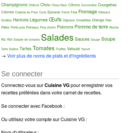
Champignons
Chou
Courgettes
Citrons
Chèvre
Chou-fleur
Concombre
Fromage
Crèmes
Cuisine au Four
Épinards
Feta
Curry
Farcis
Gâteaux
Œufs
Légumes
Haricots
Orange
Gratins
Oignons
Omelettes
Pain
Pomme de terre
Poivrons
Pâtes
Poireaux
Petits pois
Pois chiche
Ricotta
Salades
Soupe
Sauces
Riz
Rôti
Salade de tomates
Sauge
Tomates
Tartes
Velouté
Truffes
Tarte Salées
Yaourt
→
Voir plus de noms de plats et d'ingrédients
Se connecter
Connectez-vous sur
Cuisine VG
pour enregistrer vos
recettes préférées dans votre carnet de recettes.
Se connecter avec Facebook :
Ou utilisez votre compte sur Cuisine VG :
Nom d'utilisateur :