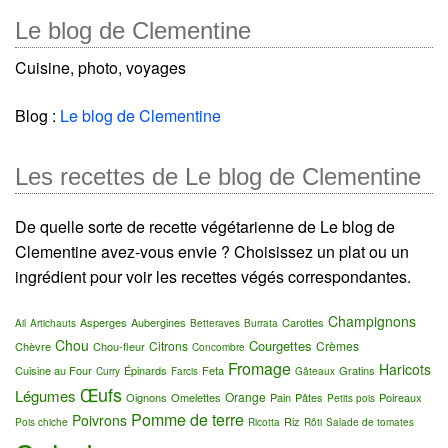
Le blog de Clementine
Cuisine, photo, voyages
Blog :
Le blog de Clementine
Les recettes de Le blog de Clementine
De quelle sorte de recette végétarienne de Le blog de
Clementine avez-vous envie ? Choisissez un plat ou un
ingrédient pour voir les recettes végés correspondantes.
Champignons
Asperges
Aubergines
Carottes
Ail
Artichauts
Betteraves
Burrata
Chou
Courgettes
Citrons
Crèmes
Chèvre
Chou-fleur
Concombre
Fromage
Haricots
Cuisine au Four
Épinards
Feta
Gratins
Curry
Farcis
Gâteaux
Œufs
Légumes
Orange
Oignons
Omelettes
Pain
Pâtes
Poireaux
Petits pois
Pomme de terre
Poivrons
Riz
Pois chiche
Ricotta
Rôti
Salade de tomates