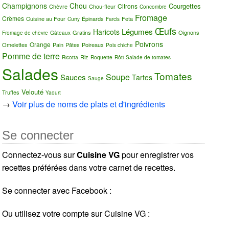
Champignons
Chou
Courgettes
Citrons
Chèvre
Chou-fleur
Concombre
Fromage
Crèmes
Cuisine au Four
Épinards
Feta
Curry
Farcis
Œufs
Légumes
Haricots
Gratins
Oignons
Fromage de chèvre
Gâteaux
Poivrons
Orange
Omelettes
Pain
Pâtes
Poireaux
Pois chiche
Pomme de terre
Riz
Ricotta
Roquette
Rôti
Salade de tomates
Salades
Tomates
Soupe
Sauces
Tartes
Sauge
Velouté
Truffes
Yaourt
→
Voir plus de noms de plats et d'ingrédients
Se connecter
Connectez-vous sur
Cuisine VG
pour enregistrer vos
recettes préférées dans votre carnet de recettes.
Se connecter avec Facebook :
Ou utilisez votre compte sur Cuisine VG :