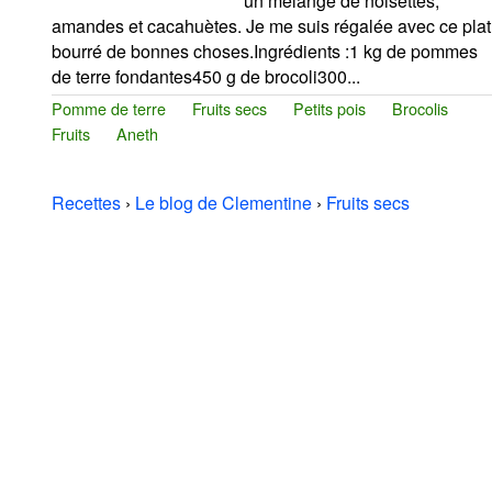
un mélange de noisettes,
amandes et cacahuètes. Je me suis régalée avec ce plat
bourré de bonnes choses.Ingrédients :1 kg de pommes
de terre fondantes450 g de brocoli300...
Pomme de terre
Fruits secs
Petits pois
Brocolis
Fruits
Aneth
Recettes
›
Le blog de Clementine
›
Fruits secs