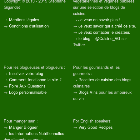
Copyright © 2013 - 2015 Stéphane
végétariennes et véganes publiées
Gigandet
sur une sélection de blogs de
cuisine.
→
Mentions légales
→
Je veux en savoir plus !
→
Conditions d'utilisation
→
Je veux savoir qui a créé ce site.
→
Je veux contacter le créateur.
→
le blog
--
@Cuisine_VG
sur
Twitter
Pour les blogueuses et blogueurs :
Pour les gourmands et les
→
Inscrivez votre blog
gourmets :
→
Comment fonctionne le site ?
→
Recettes de cuisine
des blogs
→
Foire Aux Questions
culinaires
→
Logo personnalisable
→
Blogs Vins
pour les amoureux
du vin
Pour manger sain :
For English speakers:
→
Manger Bloguer
→
Very Good Recipes
→ les
Informations Nutritionnelles
des aliments courants