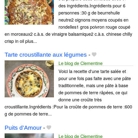
des ingrédients.Ingrédients pour 6
personnes :30 g de beurrehuile
neutre2 oignons moyens coupés en
rondelles1 gros poivron rouge coupé
en morceaux2 c.à.s. de vinaigre balsamique2 c.à.s. chinese chilly
crisp in oil plus...
Tarte croustillante aux légumes
-
Le blog de Clementine
Voici la recette d'une tarte salée et
pour une fois pas faite avec une pâte
traditionnelle, mais une pâte à base
de pommes de terre râpées, ce qui
donne une croûte très
croustillante.Ingrédients :Pour la croûte de pommes de terre :600
g de pommes de terre...
Puits d'Amour
-
Le blog de Clementine