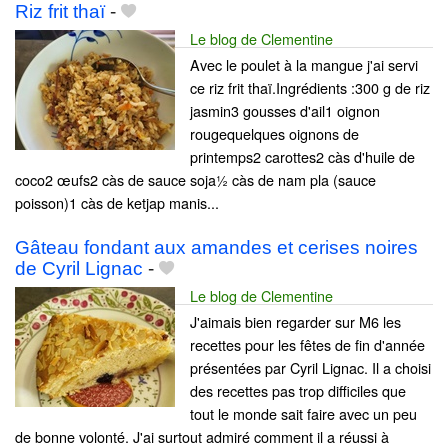
Riz frit thaï
-
Le blog de Clementine
Avec le poulet à la mangue j'ai servi
ce riz frit thaï.Ingrédients :300 g de riz
jasmin3 gousses d'ail1 oignon
rougequelques oignons de
printemps2 carottes2 càs d'huile de
coco2 œufs2 càs de sauce soja½ càs de nam pla (sauce
poisson)1 càs de ketjap manis...
Gâteau fondant aux amandes et cerises noires
de Cyril Lignac
-
Le blog de Clementine
J'aimais bien regarder sur M6 les
recettes pour les fêtes de fin d'année
présentées par Cyril Lignac. Il a choisi
des recettes pas trop difficiles que
tout le monde sait faire avec un peu
de bonne volonté. J'ai surtout admiré comment il a réussi à