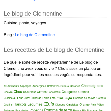
Le blog de Clementine
Cuisine, photo, voyages
Blog :
Le blog de Clementine
Les recettes de Le blog de Clementine
De quelle sorte de recette végétarienne de Le blog de
Clementine avez-vous envie ? Choisissez un plat ou un
ingrédient pour voir les recettes végés correspondantes.
Champignons
Asperges
Aubergines
Carottes
Ail
Artichauts
Betteraves
Burrata
Chou
Courgettes
Citrons
Crèmes
Chèvre
Chou-fleur
Concombre
Fromage
Cuisine au Four
Épinards
Feta
Curry
Farcis
Fromage de chèvre
Gâteaux
Œufs
Légumes
Haricots
Orange
Gratins
Oignons
Omelettes
Pain
Pâtes
Pomme de terre
Poivrons
Poireaux
Riz
Pois chiche
Ricotta
Roquette
Rôti