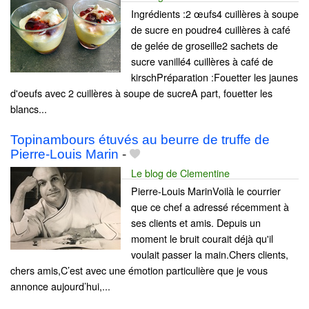
Ingrédients :2 œufs4 cuillères à soupe
de sucre en poudre4 cuillères à café
de gelée de groseille2 sachets de
sucre vanillé4 cuillères à café de
kirschPréparation :Fouetter les jaunes
d'oeufs avec 2 cuillères à soupe de sucreA part, fouetter les
blancs...
Topinambours étuvés au beurre de truffe de
Pierre-Louis Marin
-
Le blog de Clementine
Pierre-Louis MarinVoilà le courrier
que ce chef a adressé récemment à
ses clients et amis. Depuis un
moment le bruit courait déjà qu'il
voulait passer la main.Chers clients,
chers amis,C’est avec une émotion particulière que je vous
annonce aujourd’hui,...