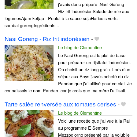
j'avais donc préparé :Nasi Goreng -
Riz frit indonésienSalade de mie aux
légumesAjam ketjap - Poulet à la sauce sojaHaricots verts
sambal gorengIngrédients...
Nasi Goreng - Riz frit indonésien
-
Le blog de Clementine
Le Nasi Goreng est le plat de base
pour préparer un rijsttafel indonésien.
On choisit un riz long grain. Lors d'un
séjour aux Pays j'avais acheté du riz
Pandan que j'ai utilisé pour ce plat. Je
connaissais le nom Pandan, car je crois que ma mère l'utilisait...
Tarte salée renversée aux tomates cerises
-
Le blog de Clementine
Voici une recette que j'ai vue à la Rai
au programme E Sempre
Mezzogiorno présenté par la volubile