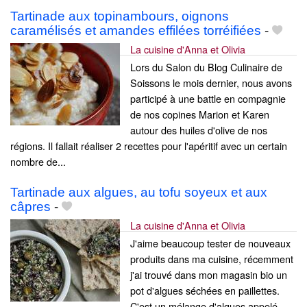
Tartinade aux topinambours, oignons
caramélisés et amandes effilées torréifiées
-
La cuisine d'Anna et Olivia
Lors du Salon du Blog Culinaire de
Soissons le mois dernier, nous avons
participé à une battle en compagnie
de nos copines Marion et Karen
autour des huiles d'olive de nos
régions. Il fallait réaliser 2 recettes pour l'apéritif avec un certain
nombre de...
Tartinade aux algues, au tofu soyeux et aux
câpres
-
La cuisine d'Anna et Olivia
J'aime beaucoup tester de nouveaux
produits dans ma cuisine, récemment
j'ai trouvé dans mon magasin bio un
pot d'algues séchées en paillettes.
C'est un mélange d'algues appelé