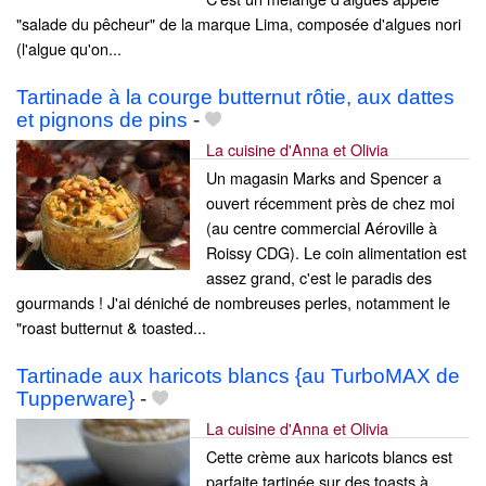
"salade du pêcheur" de la marque Lima, composée d'algues nori
(l'algue qu'on...
Tartinade à la courge butternut rôtie, aux dattes
et pignons de pins
-
La cuisine d'Anna et Olivia
Un magasin Marks and Spencer a
ouvert récemment près de chez moi
(au centre commercial Aéroville à
Roissy CDG). Le coin alimentation est
assez grand, c'est le paradis des
gourmands ! J'ai déniché de nombreuses perles, notamment le
"roast butternut & toasted...
Tartinade aux haricots blancs {au TurboMAX de
Tupperware}
-
La cuisine d'Anna et Olivia
Cette crème aux haricots blancs est
parfaite tartinée sur des toasts à