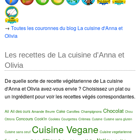
→
Toutes les couronnes du blog La cuisine d'Anna et
Olivia
Les recettes de La cuisine d'Anna et
Olivia
De quelle sorte de recette végétarienne de La cuisine
d'Anna et Olivia avez-vous envie ? Choisissez un plat ou
un ingrédient pour voir les recettes végés correspondantes.
Chocolat
Ail
Ail des ours
Cake
Amande
Carottes
Champignons
Beurre
Chou
Concours
Cook'in
Crèmes
Citrons
Cookies
Courgettes
Cuisine
Cuisine sans gluten
Cuisine Vegane
Cuisine vegetarienne
Cuisine sans oeuf