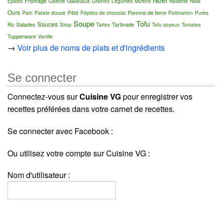
Noël
Gâteaux
Fromage
Noix
Épices
Galette
Graines
Légumes
Muffins
Noisette
Ours
Pomme de terre
Pain
Patate douce
Pâté
Pépites de chocolat
Potimarron
Purée
Soupe
Tofu
Sauces
Salades
Tartinade
Riz
Sirop
Tartes
Tofu soyeux
Tomates
Tupperware
Vanille
→
Voir plus de noms de plats et d'ingrédients
Se connecter
Connectez-vous sur
Cuisine VG
pour enregistrer vos
recettes préférées dans votre carnet de recettes.
Se connecter avec Facebook :
Ou utilisez votre compte sur Cuisine VG :
Nom d'utilisateur :