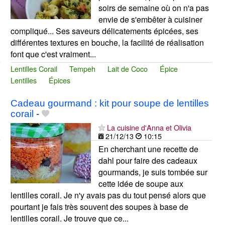
soirs de semaine où on n'a pas
envie de s'embêter à cuisiner
compliqué... Ses saveurs délicatements épicées, ses
différentes textures en bouche, la facilité de réalisation
font que c'est vraiment...
Lentilles Corail
Tempeh
Lait de Coco
Épice
Lentilles
Épices
Cadeau gourmand : kit pour soupe de lentilles
corail
-
La cuisine d'Anna et Olivia
21/12/13
10:15
En cherchant une recette de
dahl pour faire des cadeaux
gourmands, je suis tombée sur
cette idée de soupe aux
lentilles corail. Je n'y avais pas du tout pensé alors que
pourtant je fais très souvent des soupes à base de
lentilles corail. Je trouve que ce...