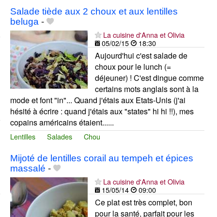
Salade tiède aux 2 choux et aux lentilles
beluga
-
La cuisine d'Anna et Olivia
05/02/15
18:30
Aujourd'hui c'est salade de
choux pour le lunch (=
déjeuner) ! C'est dingue comme
certains mots anglais sont à la
mode et font "in"... Quand j'étais aux Etats-Unis (j'ai
hésité à écrire : quand j'étais aux "states" hi hi !!), mes
copains américains étaient......
Lentilles
Salades
Chou
Mijoté de lentilles corail au tempeh et épices
massalé
-
La cuisine d'Anna et Olivia
15/05/14
09:00
Ce plat est très complet, bon
pour la santé, parfait pour les