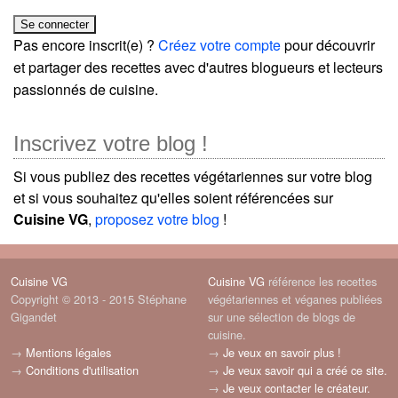
Pas encore inscrit(e) ?
Créez votre compte
pour découvrir
et partager des recettes avec d'autres blogueurs et lecteurs
passionnés de cuisine.
Inscrivez votre blog !
Si vous publiez des recettes végétariennes sur votre blog
et si vous souhaitez qu'elles soient référencées sur
Cuisine VG
,
proposez votre blog
!
Cuisine VG
Cuisine VG
référence les recettes
Copyright © 2013 - 2015 Stéphane
végétariennes et véganes publiées
Gigandet
sur une sélection de blogs de
cuisine.
→
Mentions légales
→
Je veux en savoir plus !
→
Conditions d'utilisation
→
Je veux savoir qui a créé ce site.
→
Je veux contacter le créateur.