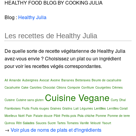
HEALTHY FOOD BLOG BY COOKING JULIA
Blog :
Healthy Julia
Les recettes de Healthy Julia
De quelle sorte de recette végétarienne de Healthy Julia
avez-vous envie ? Choisissez un plat ou un ingrédient
pour voir les recettes végés correspondantes.
Ail
Amande
Aubergines
Avocat
Avoine
Bananes
Betteraves
Beurre de cacahuète
Cacahuète
Cake
Carottes
Chocolat
Citrons
Compote
Confiture
Courgettes
Crèmes
Cuisine Vegane
Cuisine
Cuisine sans gluten
Curry
Dhal
Lentilles
Framboises
Fruits
Fruits rouges
Graines
Gratins
Lait
Légumes
Lentilles Corail
Pois chiche
Moelleux
Noël
Pain
Patate douce
Pâté
Petits pois
Pomme
Pomme de terre
Salades
Quinoa
Rôti
Sauces
Sucre
Tartes
Tomates
Vanille
Velouté
Yaourt
→
Voir plus de noms de plats et d'ingrédients