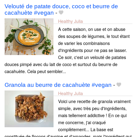
Velouté de patate douce, coco et beurre de
cacahuète #vegan
-
Healthy Julia
A cette saison, on use et on abuse
des soupes de légumes, le tout étant
de varier les combinaisons
d'ingrédients pour ne pas se lasser.
Ce soir, c'est un velouté de patates
douces pimpé avec du lait de coco et surtout du beurre de
cacahuète. Cela peut sembler...
Granola au beurre de cacahuète #vegan
-
Healthy Julia
Voici une recette de granola vraiment
simple, avec très peu d'ingrédients,
mais tellement addictive ! En ce qui
me concerne, j'ai craqué
complètement... La base est
constituée de flocons d'avoine et d'amandes, mais l'ingrédient qui