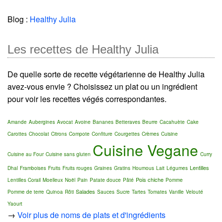
Blog :
Healthy Julia
Les recettes de Healthy Julia
De quelle sorte de recette végétarienne de Healthy Julia
avez-vous envie ? Choisissez un plat ou un ingrédient
pour voir les recettes végés correspondantes.
Amande
Aubergines
Avocat
Avoine
Bananes
Betteraves
Beurre
Cacahuète
Cake
Carottes
Chocolat
Citrons
Compote
Confiture
Courgettes
Crèmes
Cuisine
Cuisine Vegane
Cuisine au Four
Cuisine sans gluten
Curry
Lentilles
Dhal
Framboises
Fruits
Fruits rouges
Graines
Gratins
Houmous
Lait
Légumes
Pois chiche
Lentilles Corail
Moelleux
Noël
Pain
Patate douce
Pâté
Pomme
Salades
Pomme de terre
Quinoa
Rôti
Sauces
Sucre
Tartes
Tomates
Vanille
Velouté
Yaourt
→
Voir plus de noms de plats et d'ingrédients