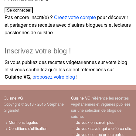
Pas encore inscrit(e) ?
Créez votre compte
pour découvrir
et partager des recettes avec d'autres blogueurs et lecteurs
passionnés de cuisine.
Inscrivez votre blog !
Si vous publiez des recettes végétariennes sur votre blog
et si vous souhaitez qu'elles soient référencées sur
Cuisine VG
,
proposez votre blog
!
Cuisine VG
Cuisine VG
référence les recettes
Copyright © 2013 - 2015 Stéphane
végétariennes et véganes publiées
Gigandet
sur une sélection de blogs de
cuisine.
→
Mentions légales
→
Je veux en savoir plus !
→
Conditions d'utilisation
→
Je veux savoir qui a créé ce site.
→
Je veux contacter le créateur.