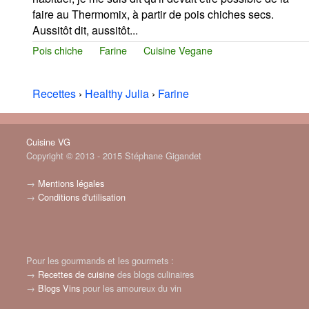
faire au Thermomix, à partir de pois chiches secs.
Aussitôt dit, aussitôt...
Pois chiche
Farine
Cuisine Vegane
Recettes
›
Healthy Julia
›
Farine
Cuisine VG
Copyright © 2013 - 2015 Stéphane Gigandet
→
Mentions légales
→
Conditions d'utilisation
Pour les gourmands et les gourmets :
→
Recettes de cuisine
des blogs culinaires
→
Blogs Vins
pour les amoureux du vin