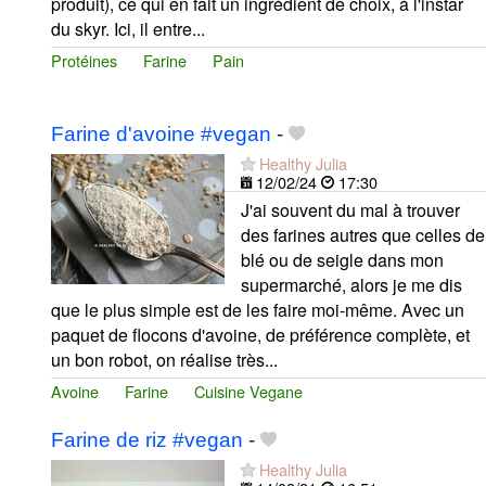
produit), ce qui en fait un ingrédient de choix, à l'instar
du skyr. Ici, il entre...
Protéines
Farine
Pain
Farine d'avoine #vegan
-
Healthy Julia
12/02/24
17:30
J'ai souvent du mal à trouver
des farines autres que celles de
blé ou de seigle dans mon
supermarché, alors je me dis
que le plus simple est de les faire moi-même. Avec un
paquet de flocons d'avoine, de préférence complète, et
un bon robot, on réalise très...
Avoine
Farine
Cuisine Vegane
Farine de riz #vegan
-
Healthy Julia