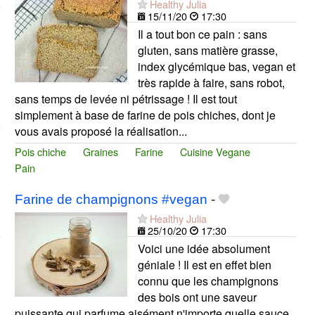
Healthy Julia
15/11/20
17:30
Il a tout bon ce pain : sans
gluten, sans matière grasse,
index glycémique bas, vegan et
très rapide à faire, sans robot,
sans temps de levée ni pétrissage ! Il est tout
simplement à base de farine de pois chiches, dont je
vous avais proposé la réalisation...
Pois chiche
Graines
Farine
Cuisine Vegane
Pain
Farine de champignons #vegan
-
Healthy Julia
25/10/20
17:30
Voici une idée absolument
géniale ! Il est en effet bien
connu que les champignons
des bois ont une saveur
puissante qui parfume aisément n'importe quelle sauce