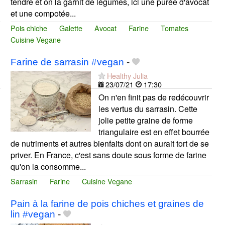
tendre et on la garnit de légumes, ici une purée d'avocat
et une compotée...
Pois chiche
Galette
Avocat
Farine
Tomates
Cuisine Vegane
Farine de sarrasin #vegan
-
Healthy Julia
23/07/21
17:30
On n'en finit pas de redécouvrir
les vertus du sarrasin. Cette
jolie petite graine de forme
triangulaire est en effet bourrée
de nutriments et autres bienfaits dont on aurait tort de se
priver. En France, c'est sans doute sous forme de farine
qu'on la consomme...
Sarrasin
Farine
Cuisine Vegane
Pain à la farine de pois chiches et graines de
lin #vegan
-