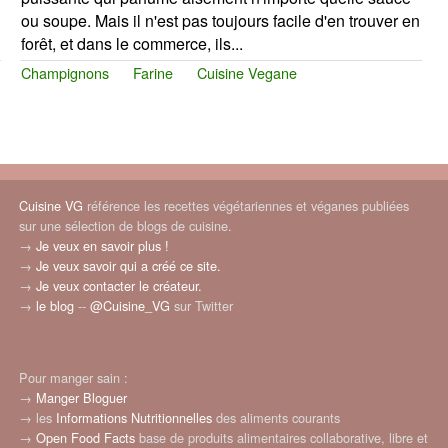
ou soupe. Mais il n'est pas toujours facile d'en trouver en
forêt, et dans le commerce, ils...
Champignons
Farine
Cuisine Vegane
Cuisine VG
référence les recettes végétariennes et véganes publiées
sur une sélection de blogs de cuisine.
→
Je veux en savoir plus !
→
Je veux savoir qui a créé ce site.
→
Je veux contacter le créateur.
→
le blog
--
@Cuisine_VG
sur Twitter
Pour manger sain :
→
Manger Bloguer
→ les
Informations Nutritionnelles
des aliments courants
→
Open Food Facts
base de produits alimentaires collaborative, libre et