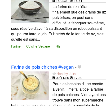
14/02/21
16:51
La farine de riz n'étant
finalement que des grains de riz
pulvérisés, on peut sans
difficulté la fabriquer soi-même,
sous réserve d'avoir à sa disposition un robot puissant
qui pourra faire le job. Et l'intérêt de la farine de riz, c'est
qu'elle est sans...
Farine
Cuisine Vegane
Riz
Farine de pois chiches #vegan
-
Healthy Julia
09/11/20
17:30
Pour les besoins d'une recette
à venir, il me fallait de la farine
de pois chiches. N'en ayant pas
trouvé dans mon supermarché
habituel, je me suis dit qu'il devait être possible de la