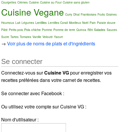
Courgettes
Crèmes
Cuisine
Cuisine au Four
Cuisine sans gluten
Cuisine Vegane
Curry
Dhal
Framboises
Fruits
Graines
Lentilles
Houmous
Lait
Légumes
Lentilles Corail
Moelleux
Noël
Pain
Patate douce
Pois chiche
Salades
Pâté
Petits pois
Pomme
Pomme de terre
Quinoa
Rôti
Sauces
Sucre
Tartes
Tomates
Vanille
Velouté
Yaourt
→
Voir plus de noms de plats et d'ingrédients
Se connecter
Connectez-vous sur
Cuisine VG
pour enregistrer vos
recettes préférées dans votre carnet de recettes.
Se connecter avec Facebook :
Ou utilisez votre compte sur Cuisine VG :
Nom d'utilisateur :