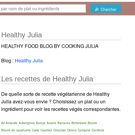
Chercher
Healthy Julia
HEALTHY FOOD BLOG BY COOKING JULIA
Blog :
Healthy Julia
Les recettes de Healthy Julia
De quelle sorte de recette végétarienne de Healthy
Julia avez-vous envie ? Choisissez un plat ou un
ingrédient pour voir les recettes végés correspondantes.
Ail
Amande
Aubergines
Avocat
Avoine
Bananes
Betteraves
Beurre
Beurre de cacahuète
Cake
Carottes
Chocolat
Citrons
Compote
Confiture