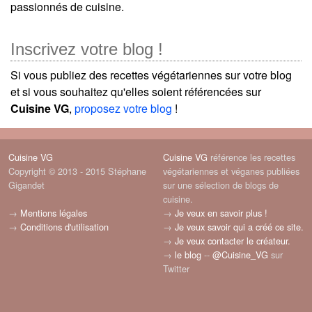
passionnés de cuisine.
Inscrivez votre blog !
Si vous publiez des recettes végétariennes sur votre blog
et si vous souhaitez qu'elles soient référencées sur
Cuisine VG
,
proposez votre blog
!
Cuisine VG
Cuisine VG
référence les recettes
Copyright © 2013 - 2015 Stéphane
végétariennes et véganes publiées
Gigandet
sur une sélection de blogs de
cuisine.
→
Mentions légales
→
Je veux en savoir plus !
→
Conditions d'utilisation
→
Je veux savoir qui a créé ce site.
→
Je veux contacter le créateur.
→
le blog
--
@Cuisine_VG
sur
Twitter