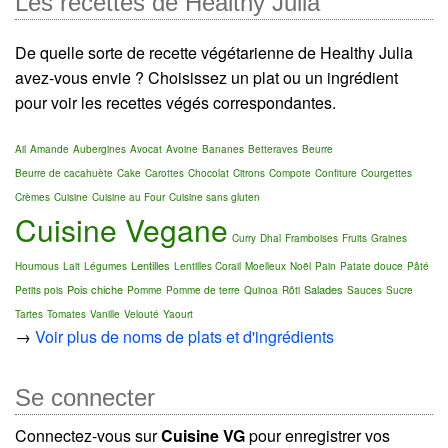
Les recettes de Healthy Julia
De quelle sorte de recette végétarienne de Healthy Julia
avez-vous envie ? Choisissez un plat ou un ingrédient
pour voir les recettes végés correspondantes.
Ail
Amande
Aubergines
Avocat
Avoine
Bananes
Betteraves
Beurre
Beurre de cacahuète
Cake
Carottes
Chocolat
Citrons
Compote
Confiture
Courgettes
Crèmes
Cuisine
Cuisine au Four
Cuisine sans gluten
Cuisine Vegane
Curry
Dhal
Framboises
Fruits
Graines
Lentilles
Houmous
Lait
Légumes
Lentilles Corail
Moelleux
Noël
Pain
Patate douce
Pâté
Pois chiche
Salades
Petits pois
Pomme
Pomme de terre
Quinoa
Rôti
Sauces
Sucre
Tartes
Tomates
Vanille
Velouté
Yaourt
→
Voir plus de noms de plats et d'ingrédients
Se connecter
Connectez-vous sur
Cuisine VG
pour enregistrer vos