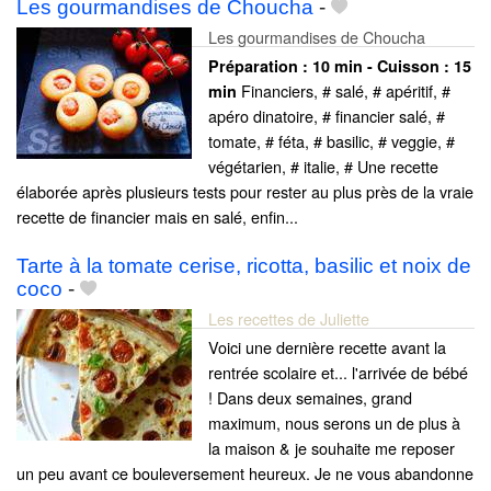
Les gourmandises de Choucha
-
Les gourmandises de Choucha
Préparation :
10 min - Cuisson :
15
Financiers, # salé, # apéritif, #
min
apéro dinatoire, # financier salé, #
tomate, # féta, # basilic, # veggie, #
végétarien, # italie, # Une recette
élaborée après plusieurs tests pour rester au plus près de la vraie
recette de financier mais en salé, enfin...
Tarte à la tomate cerise, ricotta, basilic et noix de
coco
-
Les recettes de Juliette
Voici une dernière recette avant la
rentrée scolaire et... l'arrivée de bébé
! Dans deux semaines, grand
maximum, nous serons un de plus à
la maison & je souhaite me reposer
un peu avant ce bouleversement heureux. Je ne vous abandonne