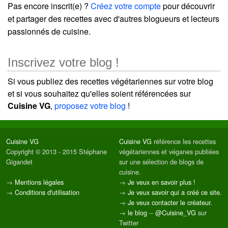
Pas encore inscrit(e) ?
Créez votre compte
pour découvrir
et partager des recettes avec d'autres blogueurs et lecteurs
passionnés de cuisine.
Inscrivez votre blog !
Si vous publiez des recettes végétariennes sur votre blog
et si vous souhaitez qu'elles soient référencées sur
Cuisine VG
,
proposez votre blog
!
Cuisine VG
Cuisine VG
référence les recettes
Copyright © 2013 - 2015 Stéphane
végétariennes et véganes publiées
Gigandet
sur une sélection de blogs de
cuisine.
→
Mentions légales
→
Je veux en savoir plus !
→
Conditions d'utilisation
→
Je veux savoir qui a créé ce site.
→
Je veux contacter le créateur.
→
le blog
--
@Cuisine_VG
sur
Twitter