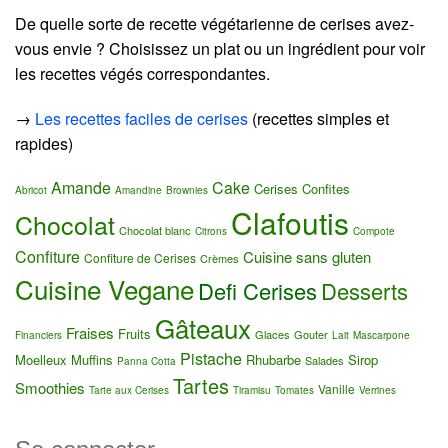
De quelle sorte de recette végétarienne de cerises avez-
vous envie ? Choisissez un plat ou un ingrédient pour voir
les recettes végés correspondantes.
→
Les recettes faciles de cerises
(recettes simples et
rapides)
Amande
Cake
Cerises Confites
Abricot
Amandine
Brownies
Clafoutis
Chocolat
Chocolat blanc
Citrons
Compote
Confiture
Cuisine sans gluten
Confiture de Cerises
Crèmes
Cuisine Vegane
Defi Cerises
Desserts
Gâteaux
Fraises
Fruits
Glaces
Gouter
Financiers
Lait
Mascarpone
Pistache
Moelleux
Muffins
Rhubarbe
Sirop
Salades
Panna Cotta
Tartes
Smoothies
Vanille
Tarte aux Cerises
Tiramisu
Tomates
Verrines