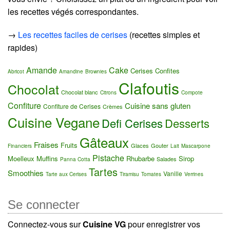
les recettes végés correspondantes.
→
Les recettes faciles de cerises
(recettes simples et
rapides)
Amande
Cake
Cerises Confites
Abricot
Amandine
Brownies
Clafoutis
Chocolat
Chocolat blanc
Citrons
Compote
Confiture
Cuisine sans gluten
Confiture de Cerises
Crèmes
Cuisine Vegane
Defi Cerises
Desserts
Gâteaux
Fraises
Fruits
Glaces
Gouter
Financiers
Lait
Mascarpone
Pistache
Moelleux
Muffins
Rhubarbe
Sirop
Salades
Panna Cotta
Tartes
Smoothies
Vanille
Tarte aux Cerises
Tiramisu
Tomates
Verrines
Se connecter
Connectez-vous sur
Cuisine VG
pour enregistrer vos