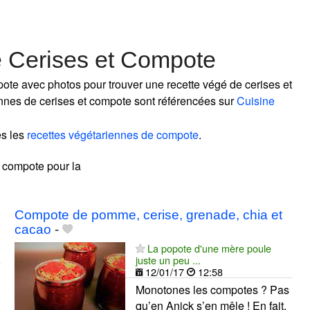
e Cerises et Compote
ote avec photos pour trouver une recette végé de cerises et
iennes de cerises et compote sont référencées sur
Cuisine
es les
recettes végétariennes de compote
.
et compote pour la
Compote de pomme, cerise, grenade, chia et
cacao
-
La popote d'une mère poule
juste un peu ...
12/01/17
12:58
Monotones les compotes ? Pas
qu’en Anick s’en mêle ! En fait,