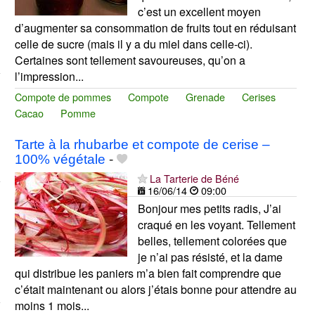
c’est un excellent moyen
d’augmenter sa consommation de fruits tout en réduisant
celle de sucre (mais il y a du miel dans celle-ci).
Certaines sont tellement savoureuses, qu’on a
l’impression...
Compote de pommes
Compote
Grenade
Cerises
Cacao
Pomme
Tarte à la rhubarbe et compote de cerise –
100% végétale
-
La Tarterie de Béné
16/06/14
09:00
Bonjour mes petits radis, J’ai
craqué en les voyant. Tellement
belles, tellement colorées que
je n’ai pas résisté, et la dame
qui distribue les paniers m’a bien fait comprendre que
c’était maintenant ou alors j’étais bonne pour attendre au
moins 1 mois...