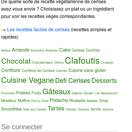
De quelle sorte de recette végétarienne de cerises
avez-vous envie ? Choisissez un plat ou un ingrédient
pour voir les recettes végés correspondantes.
→
Les recettes faciles de cerises
(recettes simples et
rapides)
Amande
Cake
Cerises Confites
Abricot
Amandine
Brownies
Clafoutis
Chocolat
Chocolat blanc
Citrons
Compote
Confiture
Cuisine sans gluten
Confiture de Cerises
Crèmes
Cuisine Vegane
Defi Cerises
Desserts
Gâteaux
Fraises
Fruits
Glaces
Gouter
Financiers
Lait
Mascarpone
Pistache
Moelleux
Muffins
Rhubarbe
Sirop
Salades
Panna Cotta
Tartes
Smoothies
Vanille
Tarte aux Cerises
Tiramisu
Tomates
Verrines
Se connecter