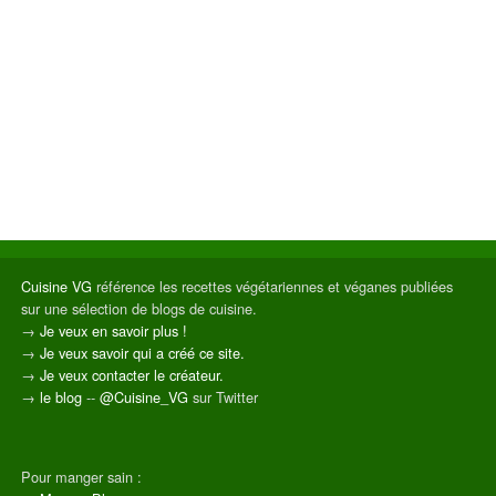
Cuisine VG
référence les recettes végétariennes et véganes publiées
sur une sélection de blogs de cuisine.
→
Je veux en savoir plus !
→
Je veux savoir qui a créé ce site.
→
Je veux contacter le créateur.
→
le blog
--
@Cuisine_VG
sur Twitter
Pour manger sain :