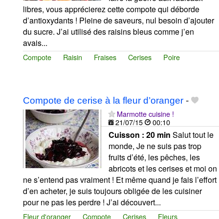
libres, vous apprécierez cette compote qui déborde
d’antioxydants ! Pleine de saveurs, nul besoin d’ajouter
du sucre. J’ai utilisé des raisins bleus comme j’en
avais...
Compote
Raisin
Fraises
Cerises
Poire
Compote de cerise à la fleur d’oranger
-
Marmotte cuisine !
21/07/15
00:10
Cuisson :
20 min
Salut tout le
monde, Je ne suis pas trop
fruits d’été, les pêches, les
abricots et les cerises et moi on
ne s’entend pas vraiment ! Et même quand je fais l’effort
d’en acheter, je suis toujours obligée de les cuisiner
pour ne pas les perdre ! J’ai découvert...
Fleur d'oranger
Compote
Cerises
Fleurs