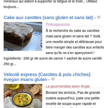
minéraux qui aident à supporter la fatigue et le froid... Utilisez
toujours...
Cake aux carottes (sans gluten et sans lait)
-
Pinkcappuccino
À la recherche du cake au carottes
mais sans gluten et sans lait ? Voilà
une recette simple et délicieuse pour
faire manger des carottes aux enfants
sans qu’ils ne s’en aperçoivent !
Ingrédients : 290 gr de sucre de canne 1 sachet de sucre vanillé
250 gr...
Velouté express {Carottes & pois chiches}
#vegan #sans gluten
-
La gourmandise selon Angie
Bonsoir les ami(e)s, Pas de grande
cuisine aujourd'hui, juste une petite
recette de soupe super rapide et