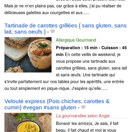
Mais je ne m'en plains pas, car grâce à elles, j'ai pu réaliser de
délicieuses galettes aux courgettes et aux......
Tartinade de carottes grillées { sans gluten, sans
lait, sans oeufs }
-
Allergique Gourmand
Préparation :
15 min - Cuisson :
45
En cette veille de weekend, je
min
vous propose une tartinade aux
carottes grillées, sans gluten, sans lait
et sans œufs. Une tartinade qui
s'invite parfaitement sur nos tables pour les apéritifs, une entrée
ou tout simplement en pique-nique. J'espère qu'elle......
Velouté express {Pois chiches, carottes &
cumin} #vegan #sans gluten
-
La gourmandise selon Angie
Bonsoir les ami(e)s, Je sais, il fait
beau, il fait chaud et moi je vous