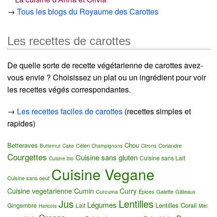
→
Tous les blogs du Royaume des Carottes
Les recettes de carottes
De quelle sorte de recette végétarienne de carottes avez-
vous envie ? Choisissez un plat ou un ingrédient pour voir
les recettes végés correspondantes.
→
Les recettes faciles de carottes
(recettes simples et
rapides)
Betteraves
Chou
Céleri
Coriandre
Butternut
Cake
Champignons
Citrons
Courgettes
Cuisine sans gluten
Cuisine sans Lait
Cuisine bio
Cuisine Vegane
Cuisine sans oeuf
Cuisine vegetarienne
Cumin
Curry
Curcuma
Épices
Galette
Gâteaux
Jus
Lentilles
Légumes
Lentilles Corail
Gingembre
Lait
Haricots
Miel