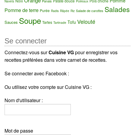
Orange
Pomme
Noix
Patate douce
Pois chiche
Panais
Navets
Poireaux
Salades
Pomme de terre
Purée
Salade de carottes
Radis
Râpée
Riz
Soupe
Velouté
Tofu
Sauces
Tartes
Tartinade
Se connecter
Connectez-vous sur
Cuisine VG
pour enregistrer vos
recettes préférées dans votre carnet de recettes.
Se connecter avec Facebook :
Ou utilisez votre compte sur Cuisine VG :
Nom d'utilisateur :
Mot de passe