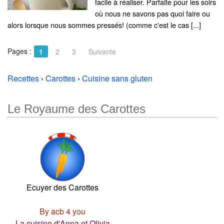
facile à réaliser. Parfaite pour les soirs
où nous ne savons pas quoi faire ou
alors lorsque nous sommes pressés! (comme c'est le cas [...]
Pages :
1
2
3
Suivante
Recettes
›
Carottes
›
Cuisine sans gluten
Le Royaume des Carottes
Ecuyer des Carottes
By acb 4 you
La cuisine d'Anna et Olivia