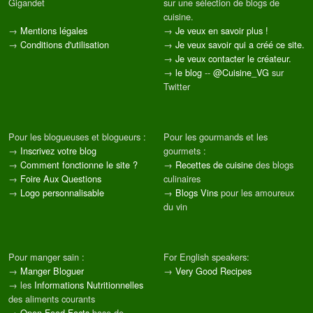
Gigandet
sur une sélection de blogs de
cuisine.
→
Mentions légales
→
Je veux en savoir plus !
→
Conditions d'utilisation
→
Je veux savoir qui a créé ce site.
→
Je veux contacter le créateur.
→
le blog
--
@Cuisine_VG
sur
Twitter
Pour les blogueuses et blogueurs :
Pour les gourmands et les
→
Inscrivez votre blog
gourmets :
→
Comment fonctionne le site ?
→
Recettes de cuisine
des blogs
→
Foire Aux Questions
culinaires
→
Logo personnalisable
→
Blogs Vins
pour les amoureux
du vin
Pour manger sain :
For English speakers:
→
Manger Bloguer
→
Very Good Recipes
→ les
Informations Nutritionnelles
des aliments courants
→
Open Food Facts
base de