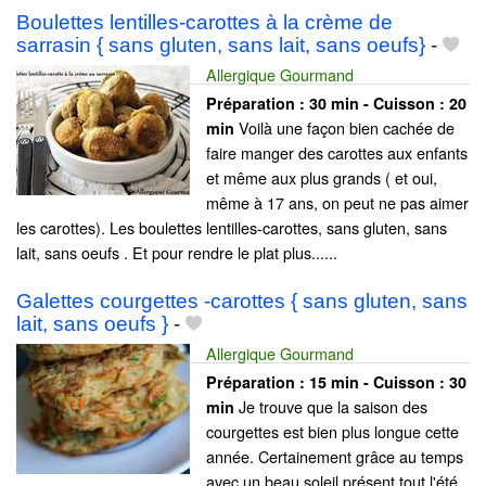
Boulettes lentilles-carottes à la crème de
sarrasin { sans gluten, sans lait, sans oeufs}
-
Allergique Gourmand
Préparation :
30 min - Cuisson :
20
Voilà une façon bien cachée de
min
faire manger des carottes aux enfants
et même aux plus grands ( et oui,
même à 17 ans, on peut ne pas aimer
les carottes). Les boulettes lentilles-carottes, sans gluten, sans
lait, sans oeufs . Et pour rendre le plat plus......
Galettes courgettes -carottes { sans gluten, sans
lait, sans oeufs }
-
Allergique Gourmand
Préparation :
15 min - Cuisson :
30
Je trouve que la saison des
min
courgettes est bien plus longue cette
année. Certainement grâce au temps
avec un beau soleil présent tout l'été.