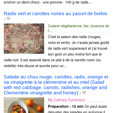
environ un demi chou) - une pomme - 100 g de radis...
Radis vert et carottes noires au yaourt de brebis
-
Cuisine végétarienne, bio, locavore de
t...
C'est la saison des radis (rouges,
noirs et verts). Je n'avais jamais goûté
de radis vert auparavant et j'ai trouvé
son goût un peu moins fort que le
radis noir. Il est associé dans ce plat à de la carotte noire (ou
violette) très douce et sucrée pour un...
Salade au chou rouge, carottes, radis, orange et
sa vinaigrette à la clémentine et au miel (Salad
with red cabbage, carrots, radishes, orange and
Clementine vinaigrette and honey)
-
My Culinary Curriculum
On peut aussi
Préparation :
12 min
déguster des salades en automne il