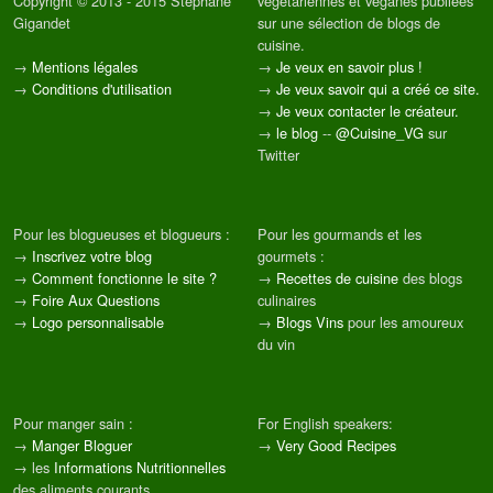
Copyright © 2013 - 2015 Stéphane
végétariennes et véganes publiées
Gigandet
sur une sélection de blogs de
cuisine.
→
Mentions légales
→
Je veux en savoir plus !
→
Conditions d'utilisation
→
Je veux savoir qui a créé ce site.
→
Je veux contacter le créateur.
→
le blog
--
@Cuisine_VG
sur
Twitter
Pour les blogueuses et blogueurs :
Pour les gourmands et les
→
Inscrivez votre blog
gourmets :
→
Comment fonctionne le site ?
→
Recettes de cuisine
des blogs
→
Foire Aux Questions
culinaires
→
Logo personnalisable
→
Blogs Vins
pour les amoureux
du vin
Pour manger sain :
For English speakers:
→
Manger Bloguer
→
Very Good Recipes
→ les
Informations Nutritionnelles
des aliments courants