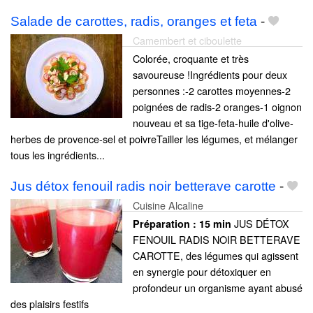
Salade de carottes, radis, oranges et feta
-
Camembert et ciboulette
Colorée, croquante et très
savoureuse !Ingrédients pour deux
personnes :-2 carottes moyennes-2
poignées de radis-2 oranges-1 oignon
nouveau et sa tige-feta-huile d'olive-
herbes de provence-sel et poivreTailler les légumes, et mélanger
tous les ingrédients...
Jus détox fenouil radis noir betterave carotte
-
Cuisine Alcaline
JUS DÉTOX
Préparation :
15 min
FENOUIL RADIS NOIR BETTERAVE
CAROTTE, des légumes qui agissent
en synergie pour détoxiquer en
profondeur un organisme ayant abusé
des plaisirs festifs