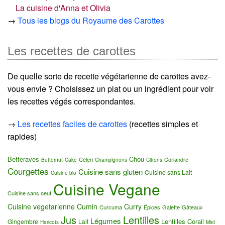
La cuisine d'Anna et Olivia
→
Tous les blogs du Royaume des Carottes
Les recettes de carottes
De quelle sorte de recette végétarienne de carottes avez-
vous envie ? Choisissez un plat ou un ingrédient pour voir
les recettes végés correspondantes.
→
Les recettes faciles de carottes
(recettes simples et
rapides)
Betteraves
Chou
Céleri
Coriandre
Butternut
Cake
Champignons
Citrons
Courgettes
Cuisine sans gluten
Cuisine sans Lait
Cuisine bio
Cuisine Vegane
Cuisine sans oeuf
Cuisine vegetarienne
Cumin
Curry
Curcuma
Épices
Galette
Gâteaux
Jus
Lentilles
Légumes
Lentilles Corail
Gingembre
Lait
Haricots
Miel