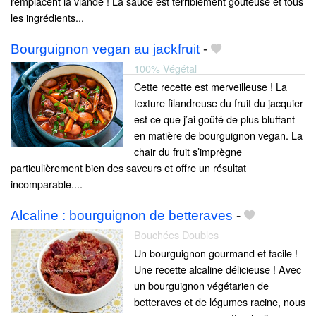
remplacent la viande ! La sauce est terriblement goûteuse et tous
les ingrédients...
Bourguignon vegan au jackfruit
-
100% Végétal
Cette recette est merveilleuse ! La
texture filandreuse du fruit du jacquier
est ce que j’ai goûté de plus bluffant
en matière de bourguignon vegan. La
chair du fruit s’imprègne
particulièrement bien des saveurs et offre un résultat
incomparable....
Alcaline : bourguignon de betteraves
-
Bouchées Doubles
Un bourguignon gourmand et facile !
Une recette alcaline délicieuse ! Avec
un bourguignon végétarien de
betteraves et de légumes racine, nous