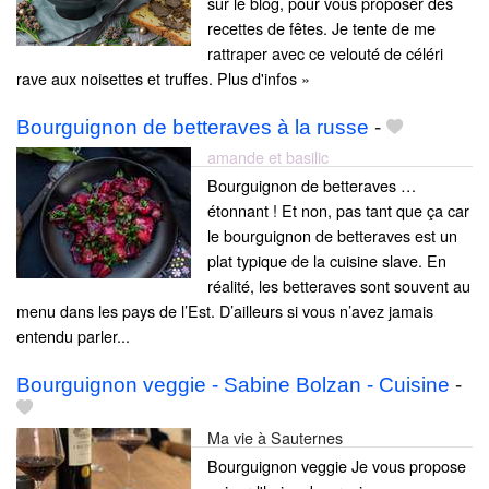
sur le blog, pour vous proposer des
recettes de fêtes. Je tente de me
rattraper avec ce velouté de céléri
rave aux noisettes et truffes. Plus d'infos »
Bourguignon de betteraves à la russe
-
amande et basilic
Bourguignon de betteraves …
étonnant ! Et non, pas tant que ça car
le bourguignon de betteraves est un
plat typique de la cuisine slave. En
réalité, les betteraves sont souvent au
menu dans les pays de l’Est. D’ailleurs si vous n’avez jamais
entendu parler...
Bourguignon veggie - Sabine Bolzan - Cuisine
-
Ma vie à Sauternes
Bourguignon veggie Je vous propose