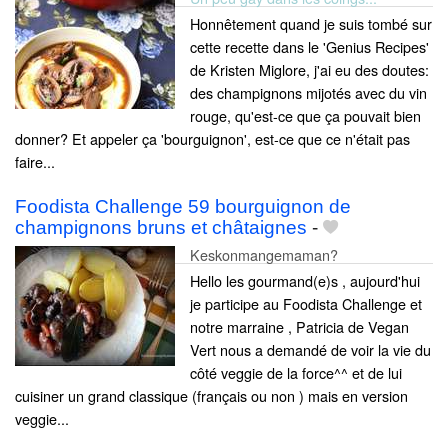
Honnêtement quand je suis tombé sur
cette recette dans le 'Genius Recipes'
de Kristen Miglore, j'ai eu des doutes:
des champignons mijotés avec du vin
rouge, qu'est-ce que ça pouvait bien
donner? Et appeler ça 'bourguignon', est-ce que ce n'était pas
faire...
Foodista Challenge 59 bourguignon de
champignons bruns et châtaignes
-
Keskonmangemaman?
Hello les gourmand(e)s , aujourd'hui
je participe au Foodista Challenge et
notre marraine , Patricia de Vegan
Vert nous a demandé de voir la vie du
côté veggie de la force^^ et de lui
cuisiner un grand classique (français ou non ) mais en version
veggie...