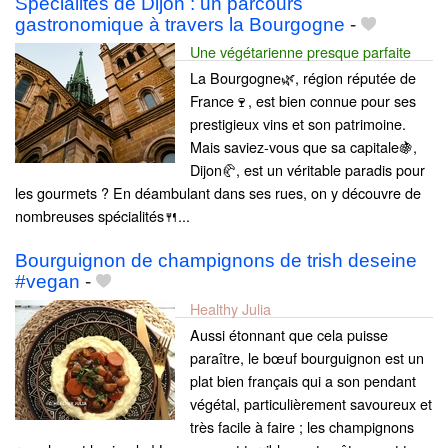
Spécialités de Dijon : un parcours
gastronomique à travers la Bourgogne
-
Une végétarienne presque parfaite
La Bourgogne🌿, région réputée de
France🍷, est bien connue pour ses
prestigieux vins et son patrimoine.
Mais saviez-vous que sa capitale🍇,
Dijon🥐, est un véritable paradis pour
les gourmets ? En déambulant dans ses rues, on y découvre de
nombreuses spécialités🍴...
Bourguignon de champignons de trish deseine
#vegan
-
Healthy Julia
Aussi étonnant que cela puisse
paraître, le bœuf bourguignon est un
plat bien français qui a son pendant
végétal, particulièrement savoureux et
très facile à faire ; les champignons