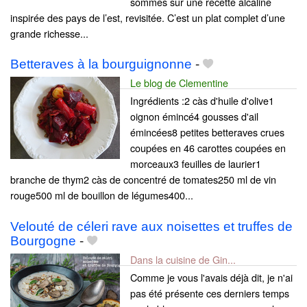
sommes sur une recette alcaline
inspirée des pays de l’est, revisitée. C’est un plat complet d’une
grande richesse...
Betteraves à la bourguignonne
-
Le blog de Clementine
Ingrédients :2 càs d'huile d'olive1
oignon émincé4 gousses d'ail
émincées8 petites betteraves crues
coupées en 46 carottes coupées en
morceaux3 feuilles de laurier1
branche de thym2 càs de concentré de tomates250 ml de vin
rouge500 ml de bouillon de légumes400...
Velouté de céleri rave aux noisettes et truffes de
Bourgogne
-
Dans la cuisine de Gin...
Comme je vous l'avais déjà dit, je n'ai
pas été présente ces derniers temps