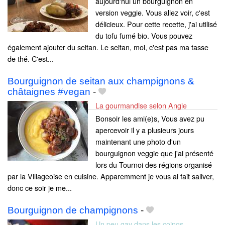
aujourd'hui un bourguignon en
version veggie. Vous allez voir, c'est
délicieux. Pour cette recette, j'ai utilisé
du tofu fumé bio. Vous pouvez
également ajouter du seitan. Le seitan, moi, c'est pas ma tasse
de thé. C'est...
Bourguignon de seitan aux champignons &
châtaignes #vegan
-
La gourmandise selon Angie
Bonsoir les ami(e)s, Vous avez pu
apercevoir il y a plusieurs jours
maintenant une photo d'un
bourguignon veggie que j'ai présenté
lors du Tournoi des régions organisé
par la Villageoise en cuisine. Apparemment je vous ai fait saliver,
donc ce soir je me...
Bourguignon de champignons
-
Un peu gay dans les coings...