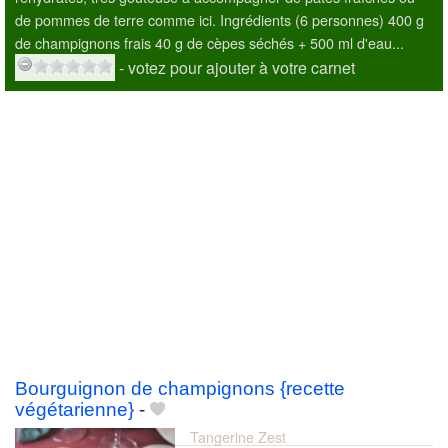
de pommes de terre comme ici. Ingrédients (6 personnes) 400 g
de champignons frais 40 g de cèpes séchés + 500 ml d'eau...
- votez pour ajouter à votre carnet
Bourguignon de champignons {recette
végétarienne}
-
Tangerine Zest