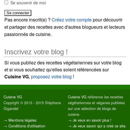
Se souvenir de moi
Pas encore inscrit(e) ?
Créez votre compte
pour découvrir
et partager des recettes avec d'autres blogueurs et lecteurs
passionnés de cuisine.
Inscrivez votre blog !
Si vous publiez des recettes végétariennes sur votre blog
et si vous souhaitez qu'elles soient référencées sur
Cuisine VG
,
proposez votre blog
!
Cuisine VG
Cuisine VG
référence les recettes
Copyright © 2013 - 2015 Stéphane
végétariennes et véganes publiées
Gigandet
sur une sélection de blogs de
cuisine.
→
Mentions légales
→
Je veux en savoir plus !
→
Conditions d'utilisation
→
Je veux savoir qui a créé ce site.