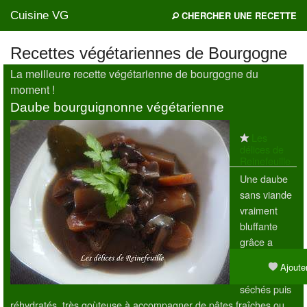
Cuisine VG
CHERCHER UNE RECETTE
Recettes végétariennes de Bourgogne
La meilleure recette végétarienne de bourgogne du
Mes blogs préférés
moment !
Daube bourguignonne végétarienne
Les
délices de
Reinefeuille
Une daube
sans viande
vraiment
bluffante
grâce a
l'ajout de
Ajouter
cèpes
séchés puis
réhydratés, très goùteuse à accompagner de pâtes fraîches ou