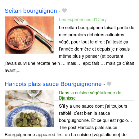
Seitan bourguignon
-
Les expériences d'Omry
Le seitan bourguignon faisait partie de
mes premiers déboires culinaires
végé, pour tout te dire : j’ai testé ça
l’année dernière et depuis je n’osais
même plus y penser (et pourtant
j’avais suivi une recette hein … mais … epic fail) … mais ça c’était
avant,...
Haricots plats sauce Bourguignonne
-
Dans la cuisine végétalienne de
Djanisse
S’il y a une sauce dont j’ai toujours
raffolé, c’est bien la sauce
bourguignonne. Et ce qui est rigolo…
The post Haricots plats sauce
Bourguignonne appeared first on La cuisine {végétalienne} de