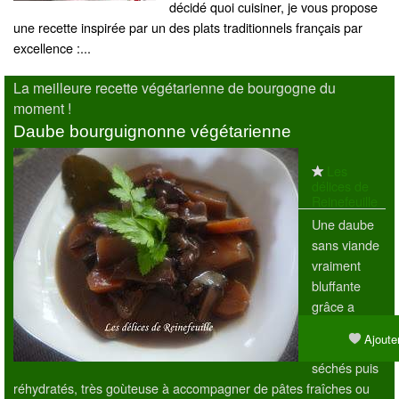
décidé quoi cuisiner, je vous propose
une recette inspirée par un des plats traditionnels français par
excellence :...
La meilleure recette végétarienne de bourgogne du
moment !
Daube bourguignonne végétarienne
Les
délices de
Reinefeuille
Une daube
sans viande
vraiment
bluffante
grâce a
l'ajout de
Ajouter
cèpes
séchés puis
réhydratés, très goùteuse à accompagner de pâtes fraîches ou