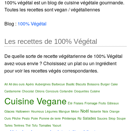
100% végétal est un blog de cuisine végétale gourmande.
Toutes les recettes sont vegan / végétaliennes
Blog :
100% Végétal
Les recettes de 100% Végétal
De quelle sorte de recette végétarienne de 100% Végétal
avez-vous envie ? Choisissez un plat ou un ingrédient
pour voir les recettes végés correspondantes.
Ail
Ail des ours
Apéro
Aubergines
Barbecue
Basilic
Biscuits
Boissons
Burger
Cake
Cardamome
Chocolat
Citrons
Concours
Coriandre
Croquettes
Cuisine
Cuisine Vegane
Fromage
Été
Fraises
Fruits
Gâteaux
Noël
Glaces
Halloween
Houmous
Légumes
Mangue
Melon
Noisette
Noix
Orange
Salades
Printemps
Ours
Pêche
Pesto
Poire
Pomme de terre
Riz
Sauces
Sirop
Soupe
Tomates
Tartes
Terrines
Thé
Tofu
Yaourt