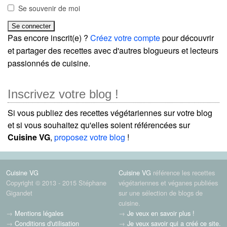
Se souvenir de moi
Pas encore inscrit(e) ?
Créez votre compte
pour découvrir
et partager des recettes avec d'autres blogueurs et lecteurs
passionnés de cuisine.
Inscrivez votre blog !
Si vous publiez des recettes végétariennes sur votre blog
et si vous souhaitez qu'elles soient référencées sur
Cuisine VG
,
proposez votre blog
!
Cuisine VG
Cuisine VG
référence les recettes
Copyright © 2013 - 2015 Stéphane
végétariennes et véganes publiées
Gigandet
sur une sélection de blogs de
cuisine.
→
Mentions légales
→
Je veux en savoir plus !
→
Conditions d'utilisation
→
Je veux savoir qui a créé ce site.