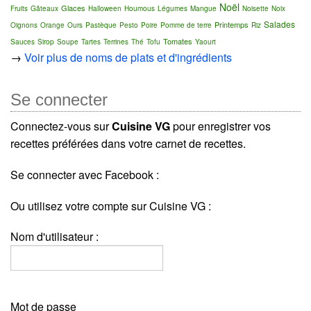
Noël
Glaces
Fruits
Gâteaux
Halloween
Houmous
Légumes
Mangue
Noisette
Noix
Salades
Printemps
Oignons
Orange
Ours
Pastèque
Pesto
Poire
Pomme de terre
Riz
Tomates
Sauces
Sirop
Soupe
Tartes
Terrines
Thé
Tofu
Yaourt
→
Voir plus de noms de plats et d'ingrédients
Se connecter
Connectez-vous sur
Cuisine VG
pour enregistrer vos
recettes préférées dans votre carnet de recettes.
Se connecter avec Facebook :
Ou utilisez votre compte sur Cuisine VG :
Nom d'utilisateur :
Mot de passe