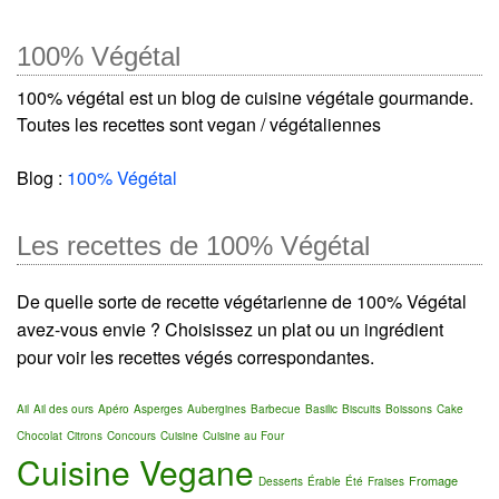
100% Végétal
100% végétal est un blog de cuisine végétale gourmande.
Toutes les recettes sont vegan / végétaliennes
Blog :
100% Végétal
Les recettes de 100% Végétal
De quelle sorte de recette végétarienne de 100% Végétal
avez-vous envie ? Choisissez un plat ou un ingrédient
pour voir les recettes végés correspondantes.
Ail
Ail des ours
Apéro
Asperges
Aubergines
Barbecue
Basilic
Biscuits
Boissons
Cake
Chocolat
Citrons
Concours
Cuisine
Cuisine au Four
Cuisine Vegane
Fromage
Desserts
Érable
Été
Fraises