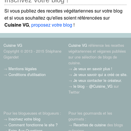
Si vous publiez des recettes végétariennes sur votre blog
et si vous souhaitez qu'elles soient référencées sur
Cuisine VG
,
proposez votre blog
!
Cuisine VG
Cuisine VG
référence les recettes
Copyright © 2013 - 2015 Stéphane
végétariennes et véganes publiées
Gigandet
sur une sélection de blogs de
cuisine.
→
Mentions légales
→
Je veux en savoir plus !
→
Conditions d'utilisation
→
Je veux savoir qui a créé ce site.
→
Je veux contacter le créateur.
→
le blog
--
@Cuisine_VG
sur
Twitter
Pour les blogueuses et blogueurs :
Pour les gourmands et les
→
Inscrivez votre blog
gourmets :
→
Comment fonctionne le site ?
→
Recettes de cuisine
des blogs
→
Foire Aux Questions
culinaires