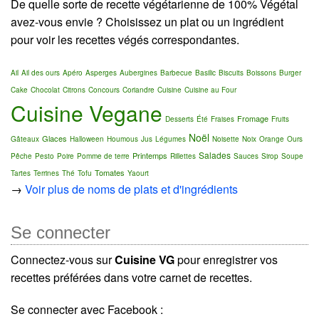
De quelle sorte de recette végétarienne de 100% Végétal
avez-vous envie ? Choisissez un plat ou un ingrédient
pour voir les recettes végés correspondantes.
Ail
Ail des ours
Apéro
Asperges
Aubergines
Barbecue
Basilic
Biscuits
Boissons
Burger
Cake
Chocolat
Citrons
Concours
Coriandre
Cuisine
Cuisine au Four
Cuisine Vegane
Fromage
Desserts
Été
Fraises
Fruits
Noël
Glaces
Gâteaux
Halloween
Houmous
Jus
Légumes
Noisette
Noix
Orange
Ours
Salades
Printemps
Pêche
Pesto
Poire
Pomme de terre
Rillettes
Sauces
Sirop
Soupe
Tomates
Tartes
Terrines
Thé
Tofu
Yaourt
→
Voir plus de noms de plats et d'ingrédients
Se connecter
Connectez-vous sur
Cuisine VG
pour enregistrer vos
recettes préférées dans votre carnet de recettes.
Se connecter avec Facebook :