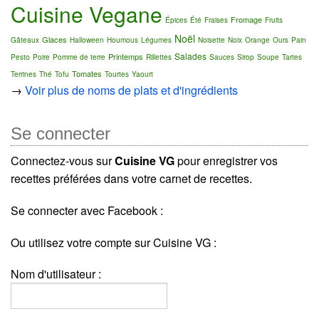
Cuisine Vegane
Fromage
Épices
Été
Fraises
Fruits
Noël
Glaces
Gâteaux
Halloween
Houmous
Légumes
Noisette
Noix
Orange
Ours
Pain
Salades
Printemps
Pesto
Poire
Pomme de terre
Rillettes
Sauces
Sirop
Soupe
Tartes
Tomates
Terrines
Thé
Tofu
Tourtes
Yaourt
→
Voir plus de noms de plats et d'ingrédients
Se connecter
Connectez-vous sur
Cuisine VG
pour enregistrer vos
recettes préférées dans votre carnet de recettes.
Se connecter avec Facebook :
Ou utilisez votre compte sur Cuisine VG :
Nom d'utilisateur :