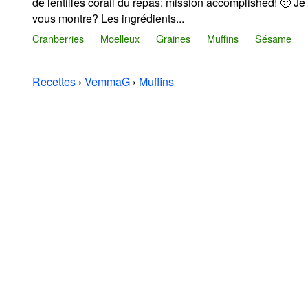
de lentilles corail du repas: mission accomplished! 🙂 Je
vous montre? Les ingrédients...
Cranberries
Moelleux
Graines
Muffins
Sésame
Recettes
›
VemmaG
›
Muffins