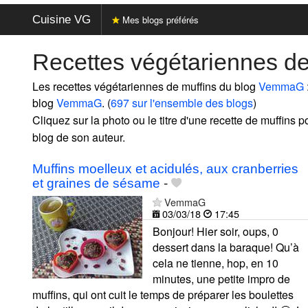
Cuisine VG
Mes blogs préférés
Recettes végétariennes d
Les recettes végétariennes de muffins du blog
VemmaG
blog
VemmaG
. (
697 sur l'ensemble des blogs
)
Cliquez sur la photo ou le titre d'une recette de muffins pou
blog de son auteur.
Muffins moelleux et acidulés, aux cranberries
et graines de sésame
-
VemmaG
03/03/18
17:45
Bonjour! Hier soir, oups, 0
dessert dans la baraque! Qu’à
cela ne tienne, hop, en 10
minutes, une petite impro de
muffins, qui ont cuit le temps de préparer les boulettes