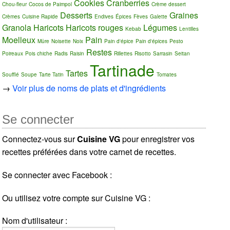
Cookies
Cranberries
Chou-fleur
Cocos de Paimpol
Crème dessert
Desserts
Graines
Crèmes
Cuisine Rapide
Endives
Épices
Fèves
Galette
Granola
Haricots
Haricots rouges
Légumes
Kebab
Lentilles
Moelleux
Pain
Mûre
Noisette
Noix
Pain d'épice
Pain d'épices
Pesto
Restes
Poireaux
Pois chiche
Radis
Raisin
Rillettes
Risotto
Sarrasin
Seitan
Tartinade
Tartes
Soufflé
Soupe
Tarte Tatin
Tomates
→
Voir plus de noms de plats et d'ingrédients
Se connecter
Connectez-vous sur
Cuisine VG
pour enregistrer vos
recettes préférées dans votre carnet de recettes.
Se connecter avec Facebook :
Ou utilisez votre compte sur Cuisine VG :
Nom d'utilisateur :