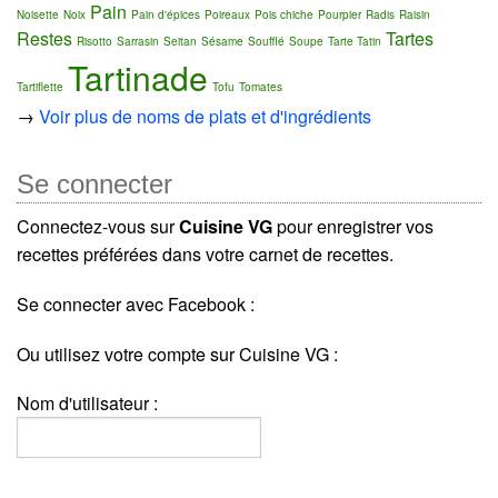
Pain
Noisette
Noix
Pain d'épices
Poireaux
Pois chiche
Pourpier
Radis
Raisin
Restes
Tartes
Risotto
Sarrasin
Seitan
Sésame
Soufflé
Soupe
Tarte Tatin
Tartinade
Tartiflette
Tofu
Tomates
→
Voir plus de noms de plats et d'ingrédients
Se connecter
Connectez-vous sur
Cuisine VG
pour enregistrer vos
recettes préférées dans votre carnet de recettes.
Se connecter avec Facebook :
Ou utilisez votre compte sur Cuisine VG :
Nom d'utilisateur :