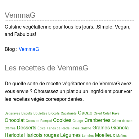
VemmaG
Cuisine végétalienne pour tous les jours...Simple, Vegan,
and Fabulous!
Blog :
VemmaG
Les recettes de VemmaG
De quelle sorte de recette végétarienne de VemmaG avez-
vous envie ? Choisissez un plat ou un ingrédient pour voir
les recettes végés correspondantes.
Cacao
Betteraves
Biscuits
Boulettes
Brocolis
Cacahuète
Céleri
Céleri Rave
Chocolat
Cookies
Cranberries
Cocos de Paimpol
Courge
Crème dessert
Desserts
Graines
Granola
Crèmes
Épice
Fanes de Radis
Fèves
Galette
Haricots
Haricots rouges
Légumes
Moelleux
Lentilles
Muffins