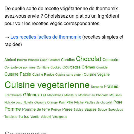
De quelle sorte de recette végétarienne de thermomix
avez-vous envie ? Choisissez un plat ou un ingrédient
pour voir les recettes végés correspondantes.
→
Les recettes faciles de thermomix
(recettes simples et
rapides)
Chocolat
Compote
Abricot
Carottes
Beurre
Brocolis
Cake
Caramel
Crèmes
Courgettes
Compote de pommes
Confiture
Cookéo
Crumble
Cuisine Facile
Cuisine Vegane
Cuisine Rapide
Cuisine sans gluten
Cuisine vegetarienne
Fraises
Desserts
Gâteaux
Framboises
Lait
Moelleux
Madeleines
Moelleux au Chocolat
Mousses
Poire
Pâté
Pêche
Noix de coco
Nutella
Oignons
Orange
Pain
Pépites de chocolat
Pomme
Pomme de terre
Purée
Sauces
Potiron
Sablés
Soupe
Spéculoos
Tartes
Tartelette
Vanille
Velouté
Vinaigrette