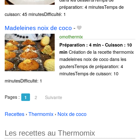
préparation: 4 minutesTemps de
cuisson: 45 minutesDifficulté: 1
Madeleines noix de coco
-
omothermix
Préparation :
4 min - Cuisson :
10
Création de la recette thermomix
min
madeleines noix de coco dans les
goutersTemps de préparation: 4
minutesTemps de cuisson: 10
minutesDifficulté: 1
Pages :
1
2
Suivante
Recettes
›
Thermomix
›
Noix de coco
Les recettes au Thermomix