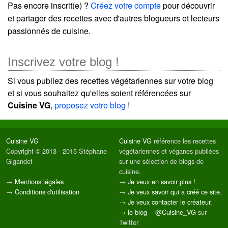
Pas encore inscrit(e) ?
Créez votre compte
pour découvrir
et partager des recettes avec d'autres blogueurs et lecteurs
passionnés de cuisine.
Inscrivez votre blog !
Si vous publiez des recettes végétariennes sur votre blog
et si vous souhaitez qu'elles soient référencées sur
Cuisine VG
,
proposez votre blog
!
Cuisine VG
Cuisine VG
référence les recettes
Copyright © 2013 - 2015 Stéphane
végétariennes et véganes publiées
Gigandet
sur une sélection de blogs de
cuisine.
→
Mentions légales
→
Je veux en savoir plus !
→
Conditions d'utilisation
→
Je veux savoir qui a créé ce site.
→
Je veux contacter le créateur.
→
le blog
--
@Cuisine_VG
sur
Twitter