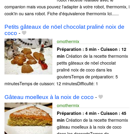
companion mais vous pouvez l'adapter à votre robot, thermomix, i
cook'in ou sans robot. Fiche d'équivalence thermomix Ici......
Petits gâteaux de nöel chocolat praliné noix de
coco
-
omothermix
Préparation :
5 min - Cuisson :
12
Création de la recette thermomix
min
petits gâteaux de nöel chocolat
praliné noix de coco dans les
goutersTemps de préparation: 5
minutesTemps de cuisson: 12 minutesDifficulté: 1
Gâteau moelleux à la noix de coco
-
omothermix
Préparation :
4 min - Cuisson :
45
Création de la recette thermomix
min
gâteau moelleux à la noix de coco
dans les dessertsTemps de