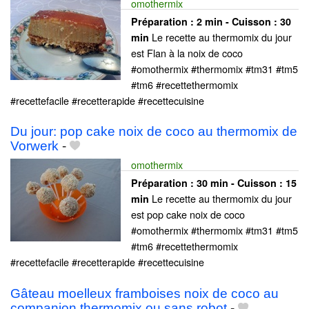
omothermix
Préparation :
2 min - Cuisson :
30
Le recette au thermomix du jour
min
est Flan à la noix de coco
#omothermix #thermomix #tm31 #tm5
#tm6 #recettethermomix
#recettefacile #recetterapide #recettecuisine
Du jour: pop cake noix de coco au thermomix de
Vorwerk
-
omothermix
Préparation :
30 min - Cuisson :
15
Le recette au thermomix du jour
min
est pop cake noix de coco
#omothermix #thermomix #tm31 #tm5
#tm6 #recettethermomix
#recettefacile #recetterapide #recettecuisine
Gâteau moelleux framboises noix de coco au
companion thermomix ou sans robot
-