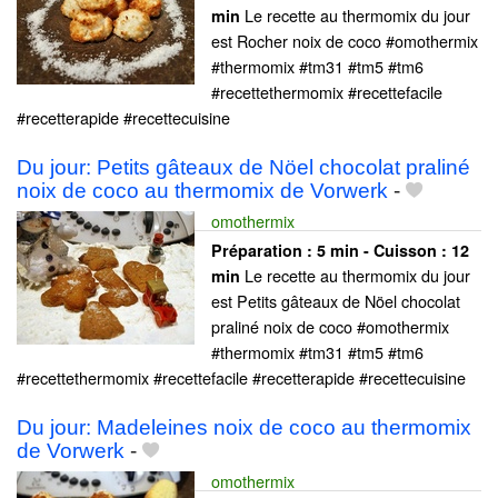
Le recette au thermomix du jour
min
est Rocher noix de coco #omothermix
#thermomix #tm31 #tm5 #tm6
#recettethermomix #recettefacile
#recetterapide #recettecuisine
Du jour: Petits gâteaux de Nöel chocolat praliné
noix de coco au thermomix de Vorwerk
-
omothermix
Préparation :
5 min - Cuisson :
12
Le recette au thermomix du jour
min
est Petits gâteaux de Nöel chocolat
praliné noix de coco #omothermix
#thermomix #tm31 #tm5 #tm6
#recettethermomix #recettefacile #recetterapide #recettecuisine
Du jour: Madeleines noix de coco au thermomix
de Vorwerk
-
omothermix