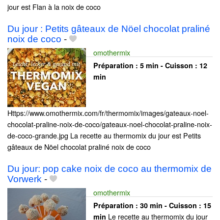
jour est Flan à la noix de coco
Du jour : Petits gâteaux de Nöel chocolat praliné
noix de coco
-
omothermix
Préparation :
5 min - Cuisson :
12
min
Https://www.omothermix.com/fr/thermomix/images/gateaux-noel-
chocolat-praline-noix-de-coco/gateaux-noel-chocolat-praline-noix-
de-coco-grande.jpg La recette au thermomix du jour est Petits
gâteaux de Nöel chocolat praliné noix de coco
Du jour: pop cake noix de coco au thermomix de
Vorwerk
-
omothermix
Préparation :
30 min - Cuisson :
15
Le recette au thermomix du jour
min