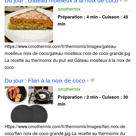
Du jour : Gâteau moelleux à la noix de coco
-
omothermix
Préparation :
4 min - Cuisson :
45
min
Https://www.omothermix.com/fr/thermomix/images/gateau-
moelleux-noix-de-coco/gateau-moelleux-noix-de-coco-grande.jpg
La recette au thermomix du jour est Gâteau moelleux à la noix de
coco
Du jour : Flan à la noix de coco
-
omothermix
Préparation :
2 min - Cuisson :
30
min
Https://www.omothermix.com/fr/thermomix/images/flan-noix-de-
coco/flan-noix-de-coco-grande.jpg La recette au thermomix du