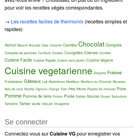
pour voir les recettes végés correspondantes.
→
Les recettes faciles de thermomix
(recettes simples et
rapides)
Chocolat
Compote
Abricot
Carottes
Beurre
Brocolis
Cake
Caramel
Crèmes
Courgettes
Compote de pommes
Confiture
Cookéo
Crumble
Cuisine Facile
Cuisine Vegane
Cuisine Rapide
Cuisine sans gluten
Cuisine vegetarienne
Fraises
Desserts
Gâteaux
Framboises
Lait
Moelleux
Madeleines
Moelleux au Chocolat
Mousses
Poire
Pâté
Pêche
Noix de coco
Nutella
Oignons
Orange
Pain
Pépites de chocolat
Pomme
Pomme de terre
Purée
Sauces
Potiron
Sablés
Soupe
Spéculoos
Tartes
Tartelette
Vanille
Velouté
Vinaigrette
Se connecter
Connectez-vous sur
Cuisine VG
pour enregistrer vos