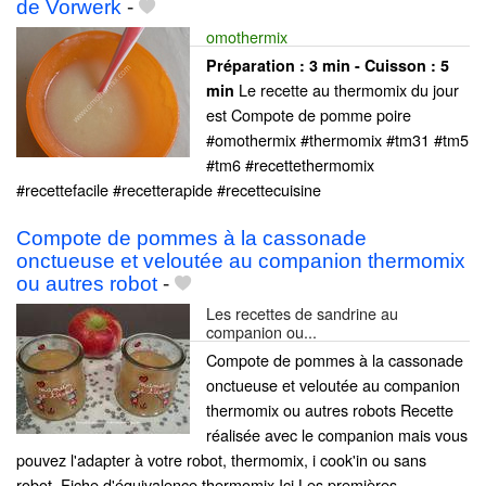
de Vorwerk
-
omothermix
Préparation :
3 min - Cuisson :
5
Le recette au thermomix du jour
min
est Compote de pomme poire
#omothermix #thermomix #tm31 #tm5
#tm6 #recettethermomix
#recettefacile #recetterapide #recettecuisine
Compote de pommes à la cassonade
onctueuse et veloutée au companion thermomix
ou autres robot
-
Les recettes de sandrine au
companion ou...
Compote de pommes à la cassonade
onctueuse et veloutée au companion
thermomix ou autres robots Recette
réalisée avec le companion mais vous
pouvez l'adapter à votre robot, thermomix, i cook'in ou sans
robot. Fiche d'équivalence thermomix Ici Les premières......