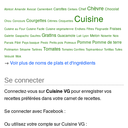
Chèvre
Carottes
Chef
Chocolat
Abricot
Amande
Avocat
Camembert
Cerises
Cuisine
Courgettes
Chou
Concours
Crèmes
Croquettes
Fraises
Cuisine au Four
Cuisine Facile
Cuisine vegetarienne
Endives
Fêtes
Flognarde
Gratins
Guacamole
Melon
Galette
Gaspacho
Gaufres
Lait
Lyon
Noisette
Noix
Pomme
Pomme de terre
Panais
Pâté
Pays basque
Pesto
Petits pois
Poireaux
Tomates
Potimarron
Sésame
Tartines
Tomates Confites
Topinambour
Tortillas
Tuiles
Velouté
Wok
→
Voir plus de noms de plats et d'ingrédients
Se connecter
Connectez-vous sur
Cuisine VG
pour enregistrer vos
recettes préférées dans votre carnet de recettes.
Se connecter avec Facebook :
Ou utilisez votre compte sur Cuisine VG :