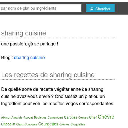
Chercher
sharing cuisine
une passion, çà se partage !
Blog :
sharing cuisine
Les recettes de sharing cuisine
De quelle sorte de recette végétarienne de sharing
cuisine avez-vous envie ? Choisissez un plat ou un
ingrédient pour voir les recettes végés correspondantes.
Chèvre
Carottes
Chef
Abricot
Amande
Avocat
Boulettes
Camembert
Cerises
Courgettes
Chocolat
Chou
Concours
Crèmes
Croquettes