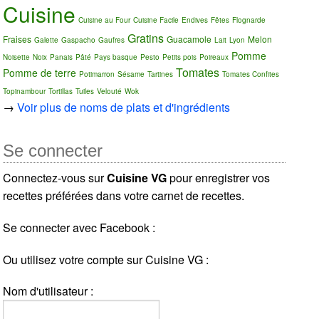
Cuisine
Cuisine au Four
Cuisine Facile
Endives
Fêtes
Flognarde
Gratins
Fraises
Guacamole
Melon
Galette
Gaspacho
Gaufres
Lait
Lyon
Pomme
Noisette
Noix
Panais
Pâté
Pays basque
Pesto
Petits pois
Poireaux
Tomates
Pomme de terre
Potimarron
Sésame
Tartines
Tomates Confites
Topinambour
Tortillas
Tuiles
Velouté
Wok
→
Voir plus de noms de plats et d'ingrédients
Se connecter
Connectez-vous sur
Cuisine VG
pour enregistrer vos
recettes préférées dans votre carnet de recettes.
Se connecter avec Facebook :
Ou utilisez votre compte sur Cuisine VG :
Nom d'utilisateur :