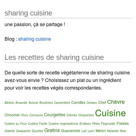
sharing cuisine
une passion, çà se partage !
Blog :
sharing cuisine
Les recettes de sharing cuisine
De quelle sorte de recette végétarienne de sharing cuisine
avez-vous envie ? Choisissez un plat ou un ingrédient
pour voir les recettes végés correspondantes.
Chèvre
Carottes
Chef
Abricot
Amande
Avocat
Boulettes
Camembert
Cerises
Cuisine
Courgettes
Chocolat
Chou
Concours
Crèmes
Croquettes
Fraises
Cuisine au Four
Cuisine Facile
Cuisine vegetarienne
Endives
Fêtes
Flognarde
Gratins
Guacamole
Melon
Galette
Gaspacho
Gaufres
Lait
Lyon
Noisette
Noix