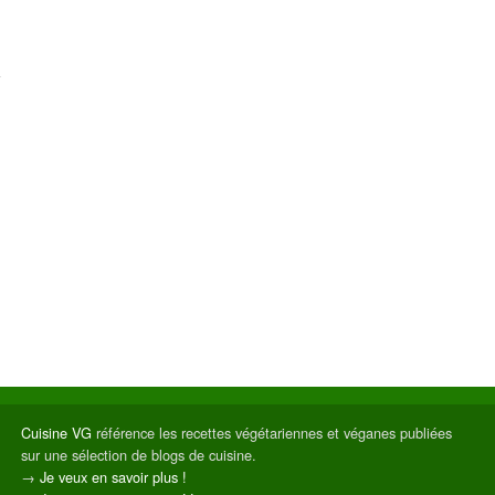
Cuisine VG
référence les recettes végétariennes et véganes publiées
sur une sélection de blogs de cuisine.
→
Je veux en savoir plus !