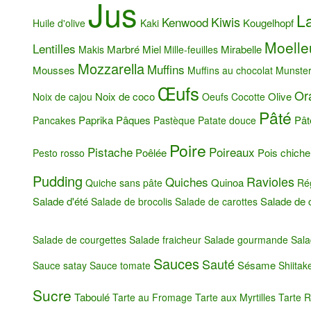
Jus
La
Kiwis
Kenwood
Kougelhopf
Huile d'olive
Kaki
Moelle
Lentilles
Marbré
Miel
Mirabelle
Makis
Mille-feuilles
Mozzarella
Muffins
Mousses
Muffins au chocolat
Munste
Œufs
Or
Noix de coco
Olive
Noix de cajou
Oeufs Cocotte
Pâté
Paprika
Pâques
Pât
Pancakes
Pastèque
Patate douce
Poire
Pistache
Poireaux
Poêlée
Pois chiche
Pesto rosso
Pudding
Ravioles
Quiches
Quinoa
Quiche sans pâte
Ré
Salade d'été
Salade de 
Salade de brocolis
Salade de carottes
Salade de courgettes
Salade fraicheur
Salade gourmande
Sala
Sauces
Sauté
Sésame
Sauce satay
Sauce tomate
Shiitak
Sucre
Taboulé
Tarte au Fromage
Tarte aux Myrtilles
Tarte R