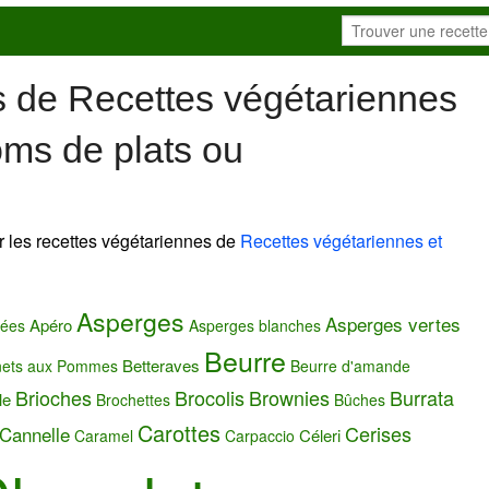
s de Recettes végétariennes
oms de plats ou
r les recettes végétariennes de
Recettes végétariennes et
Asperges
Asperges vertes
Apéro
sées
Asperges blanches
Beurre
Betteraves
nets aux Pommes
Beurre d'amande
Brioches
Brocolis
Brownies
Burrata
le
Brochettes
Bûches
Carottes
Cerises
Cannelle
Céleri
Caramel
Carpaccio