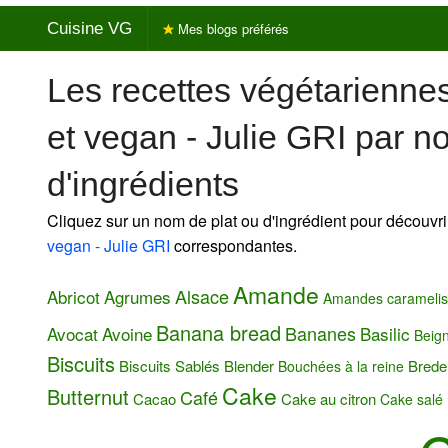
Cuisine VG
Mes blogs préférés
Les recettes végétarienne
et vegan - Julie GRI par n
d'ingrédients
Cliquez sur un nom de plat ou d'ingrédient pour découvri
vegan - Julie GRI
correspondantes.
Amande
Alsace
Abricot
Agrumes
Amandes carameli
Banana bread
Bananes
Avocat
Avoine
Basilic
Beig
Biscuits
Biscuits Sablés
Blender
Brede
Bouchées à la reine
Cake
Butternut
Café
Cacao
Cake au citron
Cake salé