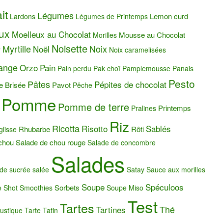
it
Légumes
Lemon curd
Lardons
Légumes de Printemps
ux
Moelleux au Chocolat
Mousse au Chocolat
Morilles
Noisette
Myrtille
Noix
Noël
r
Noix caramelisées
ange
Orzo
Pain
Pain perdu
Pak choï
Pamplemousse
Panais
Pesto
Pâtes
Pépites de chocolat
e Brisée
Pavot
Pêche
Pomme
Pomme de terre
Printemps
Pralines
Riz
Ricotta
Risotto
Sablés
Rhubarbe
Rôti
glisse
chou
Salade de chou rouge
Salade de concombre
Salades
de sucrée salée
Satay
Sauce aux morilles
Soupe
Spéculoos
Sorbets
e
Shot
Smoothies
Soupe Miso
Test
Tartes
Thé
Tartines
ustique
Tarte Tatin