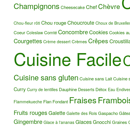
C
Champignons
Chèvre
Chef
Cheesecake
Choucroute
Chou rouge
Chou-fleur rôti
Choux de Bruxelle
Concombre
Cookies
Coeur
Comté
Cookies au
Coleslaw
Crêpes
Courgettes
Croustill
Crèmes
Crème dessert
Cuisine Facile
C
Cuisine sans gluten
Cuisine sans Lait
Cuisine 
Curry
Dauphine
Détox
Curry de lentilles
Desserts
Eau
Endive
Fraises
Framboi
Flan
Fondant
Flammekueche
Fruits rouges
Galette
Gaspacho
Gâtea
Galette des Rois
Gingembre
Glaces
Gnocchi
Graines
Glace à l'ananas