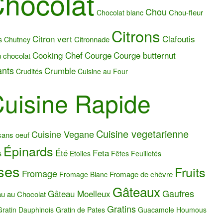
hocolat
Chou
Chou-fleur
Chocolat blanc
Citrons
Citron vert
Clafoutis
Citronnade
s
Chutney
Cooking Chef
Courge
Courge butternut
 chocolat
ants
Crumble
Crudités
Cuisine au Four
uisine Rapide
Cuisine vegetarienne
Cuisine Vegane
sans oeuf
Épinards
Été
Feta
s
Etoiles
Fêtes
Feuilletés
ses
Fruits
Fromage
Fromage de chèvre
Fromage Blanc
Gâteaux
Gaufres
Gâteau Moelleux
u au Chocolat
Gratins
Gratin Dauphinois
Gratin de Pates
Guacamole
Houmous