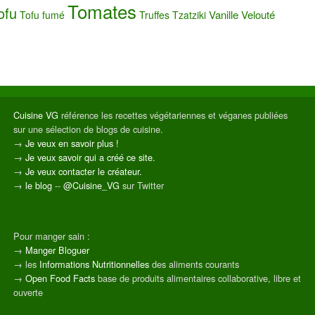
Tomates
ofu
Vanille
Velouté
Tofu fumé
Truffes
Tzatziki
Cuisine VG
référence les recettes végétariennes et véganes publiées
sur une sélection de blogs de cuisine.
→
Je veux en savoir plus !
→
Je veux savoir qui a créé ce site.
→
Je veux contacter le créateur.
→
le blog
--
@Cuisine_VG
sur Twitter
Pour manger sain :
→
Manger Bloguer
→ les
Informations Nutritionnelles
des aliments courants
→
Open Food Facts
base de produits alimentaires collaborative, libre et
ouverte