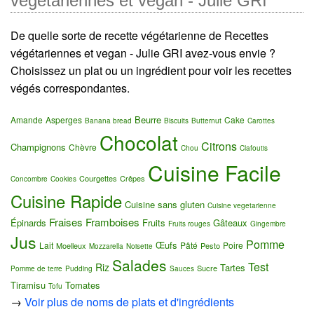
végétariennes et vegan - Julie GRI
De quelle sorte de recette végétarienne de Recettes
végétariennes et vegan - Julie GRI avez-vous envie ?
Choisissez un plat ou un ingrédient pour voir les recettes
végés correspondantes.
Beurre
Amande
Asperges
Cake
Banana bread
Biscuits
Butternut
Carottes
Chocolat
Citrons
Champignons
Chèvre
Chou
Clafoutis
Cuisine Facile
Courgettes
Crêpes
Concombre
Cookies
Cuisine Rapide
Cuisine sans gluten
Cuisine vegetarienne
Fraises
Framboises
Épinards
Fruits
Gâteaux
Fruits rouges
Gingembre
Jus
Pomme
Œufs
Lait
Pâté
Poire
Moelleux
Pesto
Mozzarella
Noisette
Salades
Test
Riz
Tartes
Sucre
Pomme de terre
Pudding
Sauces
Tiramisu
Tomates
Tofu
→
Voir plus de noms de plats et d'ingrédients