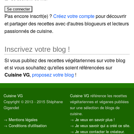
Pas encore inscrit(e) ?
Créez votre compte
pour découvrir
et partager des recettes avec d'autres blogueurs et lecteurs
passionnés de cuisine.
Inscrivez votre blog !
Si vous publiez des recettes végétariennes sur votre blog
et si vous souhaitez qu'elles soient référencées sur
Cuisine VG
,
proposez votre blog
!
Cuisine VG
Cuisine VG
référence les recettes
Copyright © 2013 - 2015 Stéphane
végétariennes et véganes publiées
Gigandet
sur une sélection de blogs de
cuisine.
→
Mentions légales
→
Je veux en savoir plus !
→
Conditions d'utilisation
→
Je veux savoir qui a créé ce site.
→
Je veux contacter le créateur.