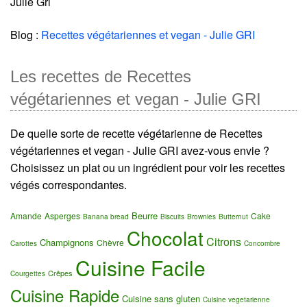
Julie Gri
Blog :
Recettes végétariennes et vegan - Julie GRI
Les recettes de Recettes
végétariennes et vegan - Julie GRI
De quelle sorte de recette végétarienne de Recettes
végétariennes et vegan - Julie GRI avez-vous envie ?
Choisissez un plat ou un ingrédient pour voir les recettes
végés correspondantes.
Beurre
Amande
Asperges
Cake
Banana bread
Biscuits
Brownies
Butternut
Chocolat
Citrons
Champignons
Chèvre
Carottes
Concombre
Cuisine Facile
Crêpes
Courgettes
Cuisine Rapide
Cuisine sans gluten
Cuisine vegetarienne