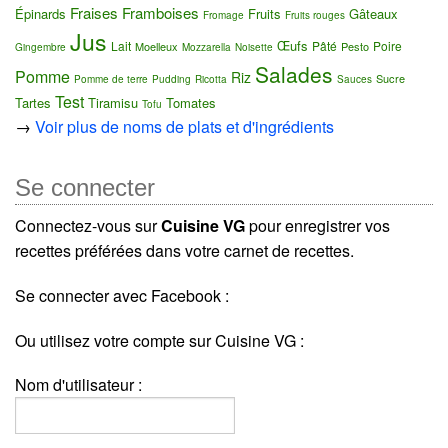
Fraises
Framboises
Épinards
Fruits
Gâteaux
Fromage
Fruits rouges
Jus
Œufs
Lait
Pâté
Poire
Moelleux
Pesto
Gingembre
Mozzarella
Noisette
Salades
Pomme
Riz
Sucre
Pomme de terre
Pudding
Ricotta
Sauces
Test
Tartes
Tiramisu
Tomates
Tofu
→
Voir plus de noms de plats et d'ingrédients
Se connecter
Connectez-vous sur
Cuisine VG
pour enregistrer vos
recettes préférées dans votre carnet de recettes.
Se connecter avec Facebook :
Ou utilisez votre compte sur Cuisine VG :
Nom d'utilisateur :