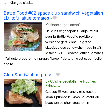
tu mélanges c’est...
Battle Food #62 space club sandwich végétalien
t.l.t. tofu laitue tomates
-
Keskonmangemaman?
Hello les végécopains , aujourd'hui
pour la Battle Food je revisite en
version végétalienne un grand
classique des sandwichs made in US ,
le fameux BLT (bacon lettuce tomato )
, j'ai juste préparé mon propre "bacon" de tofu , c'est super facile
à faire...
Club Sandwich express
-
La Cuisine Végétalienne Pour les
Fainéants
Coucou !!! Voici une vieille recette
jamais publiée ici. Avec le retour du
beau temps chez vous (enfin