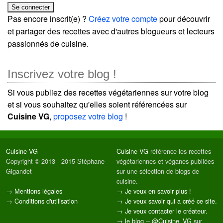
Pas encore inscrit(e) ?
Créez votre compte
pour découvrir
et partager des recettes avec d'autres blogueurs et lecteurs
passionnés de cuisine.
Inscrivez votre blog !
Si vous publiez des recettes végétariennes sur votre blog
et si vous souhaitez qu'elles soient référencées sur
Cuisine VG
,
proposez votre blog
!
Cuisine VG
Cuisine VG
référence les recettes
Copyright © 2013 - 2015 Stéphane
végétariennes et véganes publiées
Gigandet
sur une sélection de blogs de
cuisine.
→
Mentions légales
→
Je veux en savoir plus !
→
Conditions d'utilisation
→
Je veux savoir qui a créé ce site.
→
Je veux contacter le créateur.
→
le blog
--
@Cuisine_VG
sur