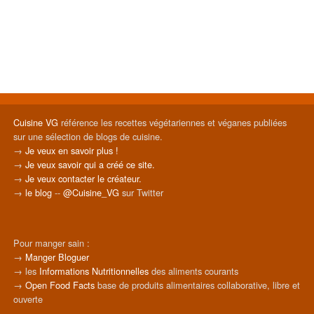
Cuisine VG
référence les recettes végétariennes et véganes publiées
sur une sélection de blogs de cuisine.
→
Je veux en savoir plus !
→
Je veux savoir qui a créé ce site.
→
Je veux contacter le créateur.
→
le blog
--
@Cuisine_VG
sur Twitter
Pour manger sain :
→
Manger Bloguer
→ les
Informations Nutritionnelles
des aliments courants
→
Open Food Facts
base de produits alimentaires collaborative, libre et
ouverte