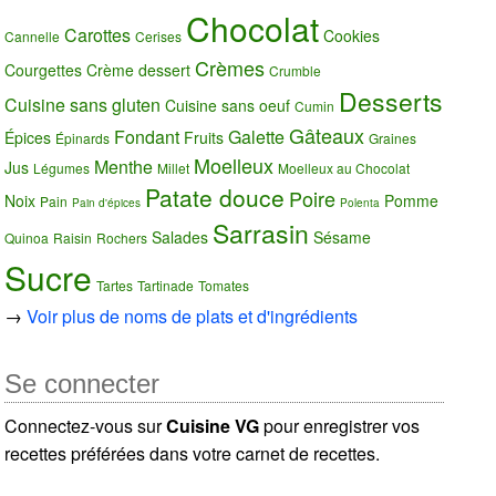
Chocolat
Carottes
Cookies
Cannelle
Cerises
Crèmes
Courgettes
Crème dessert
Crumble
Desserts
Cuisine sans gluten
Cuisine sans oeuf
Cumin
Gâteaux
Fondant
Galette
Épices
Fruits
Épinards
Graines
Moelleux
Menthe
Jus
Légumes
Millet
Moelleux au Chocolat
Patate douce
Poire
Noix
Pomme
Pain
Pain d'épices
Polenta
Sarrasin
Salades
Sésame
Quinoa
Raisin
Rochers
Sucre
Tartes
Tartinade
Tomates
→
Voir plus de noms de plats et d'ingrédients
Se connecter
Connectez-vous sur
Cuisine VG
pour enregistrer vos
recettes préférées dans votre carnet de recettes.