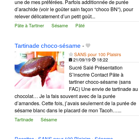
une de mes préférées. Parfois additionnée de purée
d’arachide (voir le goûter sain façon “choco BN”), pour
relever délicatement d’un petit goût...
Pâte à Tartiner
Sésame
Pâté
Tartinade choco-sésame
-
SANS pour 100 Plaisirs
21/09/19
18:22
Sucré Salé Présentation
S’inscrire Contact Pâte à
tartiner choco-sésame (sans
FAC) Une envie de tartinade au
chocolat… Je la fais souvent avec de la purée
d’amandes. Cette fois, j’avais seulement de la purée de
sésame blanc dans le placard de mon Tacoh…...
Tartinade
Sésame
Recettes
›
SANS pour 100 Plaisirs
›
Sésame