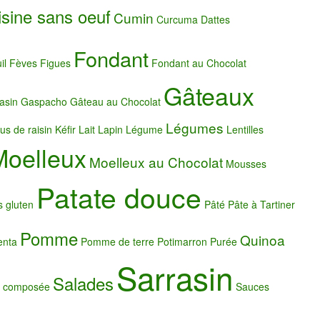
isine sans oeuf
Cumin
Curcuma
Dattes
Fondant
il
Fèves
Figues
Fondant au Chocolat
Gâteaux
asin
Gaspacho
Gâteau au Chocolat
Légumes
us de raisin
Kéfir
Lait
Lapin
Légume
Lentilles
Moelleux
Moelleux au Chocolat
Mousses
Patate douce
s gluten
Pâté
Pâte à Tartiner
Pomme
Quinoa
enta
Pomme de terre
Potimarron
Purée
Sarrasin
Salades
e composée
Sauces