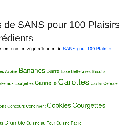
s de SANS pour 100 Plaisirs
rédients
r les recettes végétariennes de
SANS pour 100 Plaisirs
Bananes
Barre
es
Avoine
Base
Betteraves
Biscuits
Carottes
Cannelle
ake aux courgettes
Caviar
Céréale
Cookies
Courgettes
rons
Concours
Condiment
Crumble
ts
Cuisine au Four
Cuisine Facile