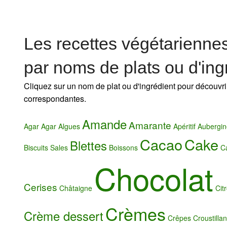
Les recettes végétarienne
par noms de plats ou d'ing
Cliquez sur un nom de plat ou d'ingrédient pour découvri
correspondantes.
Amande
Amarante
Agar Agar
Algues
Apéritif
Aubergin
Cacao
Cake
Blettes
Biscuits Sales
Boissons
C
Chocolat
Cerises
Châtaigne
Cit
Crèmes
Crème dessert
Crêpes
Croustillan