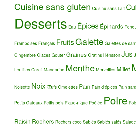
Cuisine sans gluten
Cu
Cuisine sans Lait
Desserts
Épices
Épinards
Eau
Fenou
Galette
Fruits
Framboises
Français
Galettes de sarr
Jus
Graines
Gingembre
Glaces
Gouter
Gratins
Hérisson
J
Menthe
Millet
Lentilles Corail
Mandarine
Merveilles
Noix
Pain
Noisette
Œufs
Omelettes
Pain d'épices
Pain san
Poire
Petits Gateaux
Petits pois
Pique-nique
Poêlée
Pol
Raisin
Rochers
Rochers coco
Sablés
Sablés salés
Salad