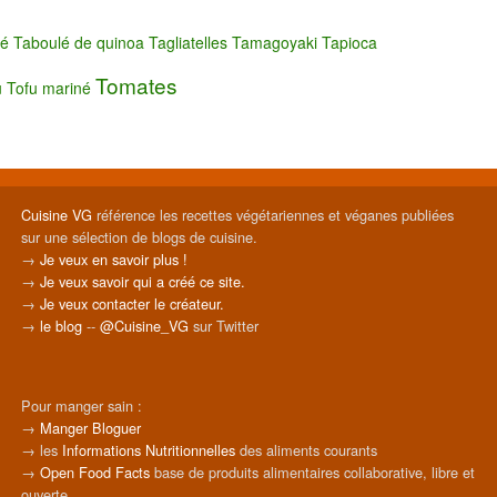
lé
Taboulé de quinoa
Tagliatelles
Tamagoyaki
Tapioca
Tomates
u
Tofu mariné
Cuisine VG
référence les recettes végétariennes et véganes publiées
sur une sélection de blogs de cuisine.
→
Je veux en savoir plus !
→
Je veux savoir qui a créé ce site.
→
Je veux contacter le créateur.
→
le blog
--
@Cuisine_VG
sur Twitter
Pour manger sain :
→
Manger Bloguer
→ les
Informations Nutritionnelles
des aliments courants
→
Open Food Facts
base de produits alimentaires collaborative, libre et
ouverte